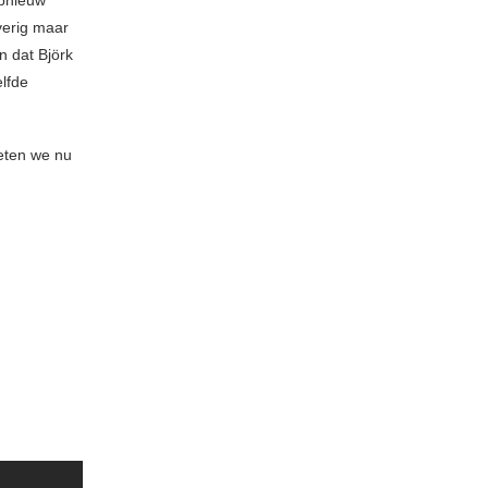
opnieuw
verig maar
n dat Björk
lfde
eten we nu