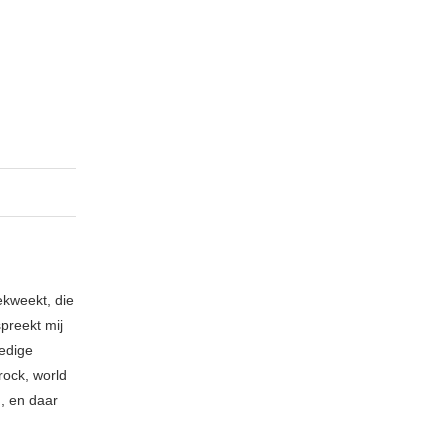
ekweekt, die
spreekt mij
ledige
rock, world
n, en daar