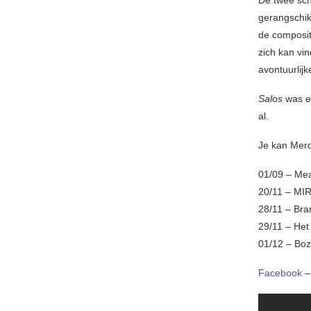
De twee sch
gerangschik
de composit
zich kan vi
avontuurlijk
Salos
was ee
al.
Je kan Mero
01/09 – Me
20/11 – MIR
28/11 – Bra
29/11 – Het
01/12 – Boz
Facebook