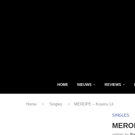
HOME
NIEUWS
REVIEWS
Home
Singles
MEROPE – Koumu Lil
SINGLES
MEROP
written by
Ba