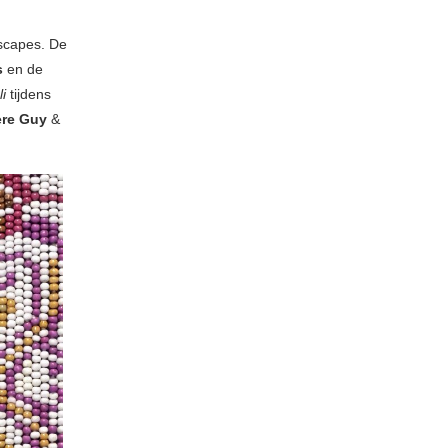
scapes. De
s
en de
li
tijdens
re Guy
&