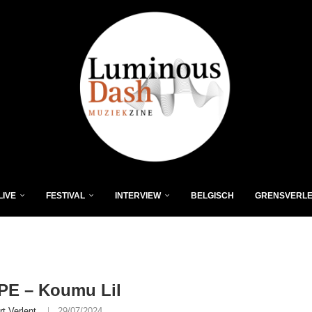
LIVE
FESTIVAL
INTERVIEW
BELGISCH
GRENSVERL
E – Koumu Lil
rt Verlent
29/07/2024