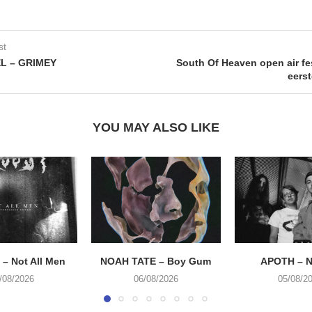
st
L – GRIMEY
South Of Heaven open air fes
eers
YOU MAY ALSO LIKE
– Not All Men
NOAH TATE – Boy Gum
APOTH – N
/08/2026
06/08/2026
05/08/2