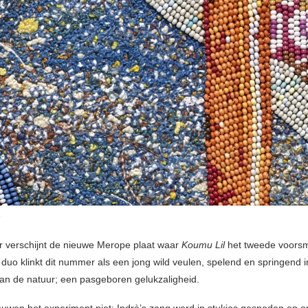
e
ar verschijnt de nieuwe Merope plaat waar
Koumu Lil
het tweede voorsma
 duo klinkt dit nummer als een jong wild veulen, spelend en springend i
an de natuur; een pasgeboren gelukzaligheid.