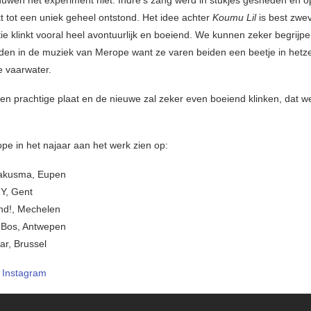
uwen het experiment niet: Indrè’s zang werd in stukjes gesneden en 
t tot een uniek geheel ontstond. Het idee achter
Koumu Lil
is best zwe
ie klinkt vooral heel avontuurlijk en boeiend. We kunnen zeker begrijpe
nden in de muziek van Merope want ze varen beiden een beetje in hetze
e vaarwater.
n prachtige plaat en de nieuwe zal zeker even boeiend klinken, dat w
pe in het najaar aan het werk zien op:
akusma, Eupen
Y, Gent
nd!, Mechelen
 Bos, Antwepen
ar, Brussel
–
Instagram