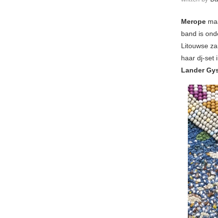
Merope
maa
band is onde
Litouwse z
haar dj-set 
Lander Gys