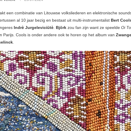
kt een combinatie van Litouwse volksliederen en elektronische sound
rtussen al 10 jaar bezig en bestaat uit multi-instrumentalist
Bert Cool
angeres
Indrè Jurgeleviciütè
.
Björk
zou fan zijn want ze speelde
Oi To
in Parijs. Cools is onder andere ook te horen op het album van
Zwange
elinck
.