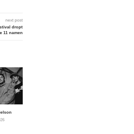
next post
tival dropt
te 11 namen
elson
ANDRIES BOONE –
FÄM – Better Late 
Lamprohiza Splendidula
Never
026
(Trad Records)
02/08/2026
03/08/2026