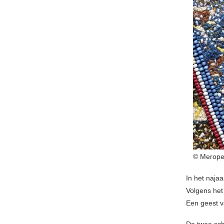
© Merop
In het naja
Volgens het
Een geest v