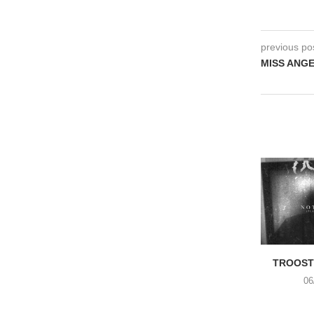
previous po
MISS ANGE
TROOST 
06