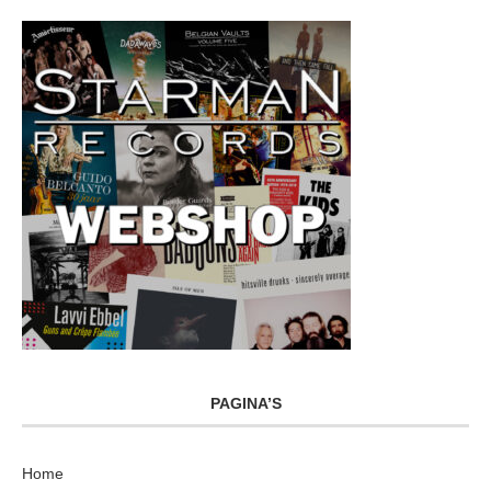
PAGINA’S
Home