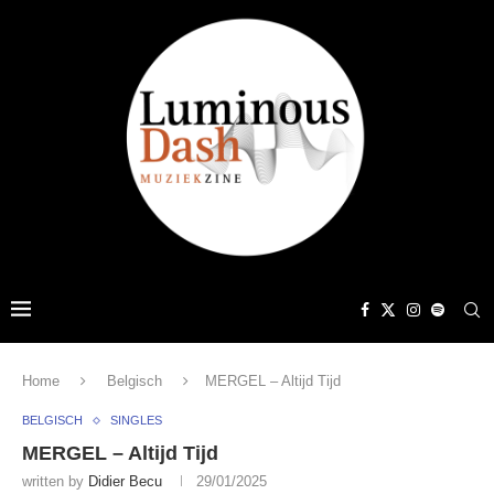
Home
Belgisch
MERGEL – Altijd Tijd
BELGISCH
SINGLES
MERGEL – Altijd Tijd
written by
Didier Becu
29/01/2025