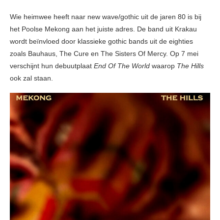
Wie heimwee heeft naar new wave/gothic uit de jaren 80 is bij
het Poolse Mekong aan het juiste adres. De band uit Krakau
wordt beïnvloed door klassieke gothic bands uit de eighties
zoals Bauhaus, The Cure en The Sisters Of Mercy. Op 7 mei
verschijnt hun debuutplaat
End Of The World
waarop
The Hills
ook zal staan.