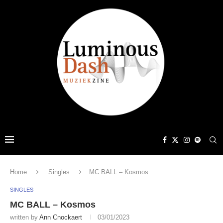
Home
Singles
MC BALL – Kosmos
SINGLES
MC BALL – Kosmos
written by
Ann Cnockaert
03/01/2023