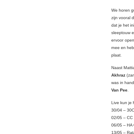
We horen gu
zijn vooral 
dat je het 
sleeptouw en
ervoor opens
mee en hebb
plaat.
Naast Matti
Akhraz
(zan
was in hand
Van Pee
.
Live kun je 
30/04 – 30
02/05 – CC 
06/05 – HA 
13/05 – Rat