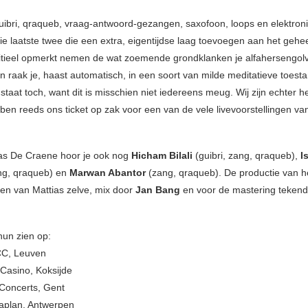
ibri, qraqueb, vraag-antwoord-gezangen, saxofoon, loops en elektroni
die laatste twee die een extra, eigentijdse laag toevoegen aan het gehe
initieel opmerkt nemen de wat zoemende grondklanken je alfahersengol
 raak je, haast automatisch, in een soort van milde meditatieve toestan
taat toch, want dit is misschien niet iedereens meug. Wij zijn echter 
en reeds ons ticket op zak voor een van de vele livevoorstellingen va
as De Craene hoor je ook nog
Hicham Bilali
(guibri, zang, qraqueb),
I
g, qraqueb) en
Marwan Abantor
(zang, qraqueb). De productie van h
en van Mattias zelve, mix door
Jan Bang
en voor de mastering teken
hun zien op:
CC, Leuven
Casino, Koksijde
Concerts, Gent
aplan, Antwerpen