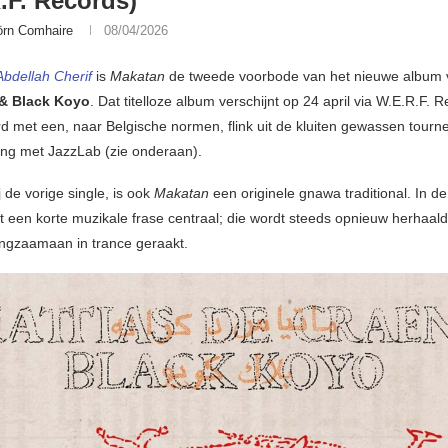
.F. Records)
örn Comhaire
08/04/2026
bdellah Cherif
is
Makatan
de tweede voorbode van het nieuwe album
& Black Koyo
. Dat titelloze album verschijnt op 24 april via W.E.R.F. 
d met een, naar Belgische normen, flink uit de kluiten gewassen tourne
ng met JazzLab (zie onderaan).
j de vorige single, is ook
Makatan
een originele gnawa traditional. In d
t een korte muzikale frase centraal; die wordt steeds opnieuw herhaald
langzaamaan in trance geraakt.