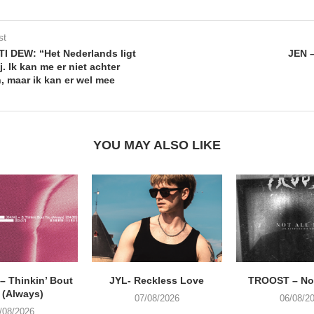
st
 DEW: “Het Nederlands ligt
JEN –
j. Ik kan me er niet achter
, maar ik kan er wel mee
YOU MAY ALSO LIKE
 Thinkin’ Bout
JYL- Reckless Love
TROOST – Not
 (Always)
07/08/2026
06/08/2
/08/2026