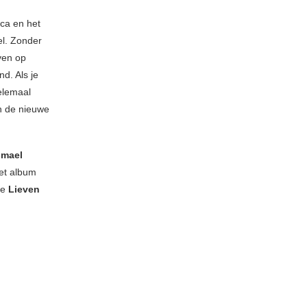
ca en het
el. Zonder
ven op
d. Als je
helemaal
n de nieuwe
smael
et album
de
Lieven