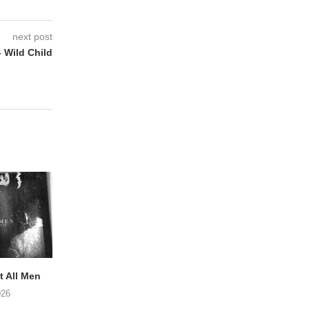
next post
 Wild Child
 All Men
NOAH TATE – Boy Gum
Vijf keer talent i
Buurtkroeg Mos
026
06/08/2026
05/08/2026