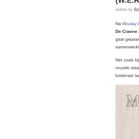
(W.E.R
written by
Bj
Na
Moulay A
De Craene 
gaat gepaar
samenwerki
Net zoals bi
muziek staa
luisteraar 