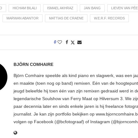
O
HICHAM BILALI
ISMAEL AKHRAZ
JAN BANG
LIEVEN VAN PÉE
MARWAN ABANTOR
MATTIAS DE CRAENE
W.E.R.F. RECORDS
0
BJÖRN COMHAIRE
Björn Comhaire speelde als kind piano en slagwerk, was een jaar
en maakte (toen nog op band) remixen. Eén van de hoogtepunte
jeugd beleefde hij toen één van zijn remixen gedraaid werd in d
legendarische Soulshow van Ferry Maat op Hilversum 3. We zij
paar decennia later en sinds enkele jaren is hij freelance fotogr
journalist. Je kan zijn portfolio bekijken op www.bjorncomhaire.
volgen op Facebook (@bcfotograaf) of Instagram (@bjorncomh