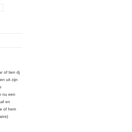
 of tien dj
n uit zijn
e
n nu een
aaf en
be of hem
aire)