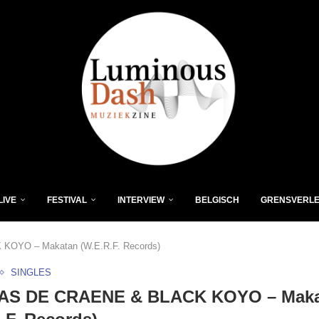
LIVE
FESTIVAL
INTERVIEW
BELGISCH
GRENSVERL
OYO – Makatan (W.E.R.F. Records)
SINGLES
AS DE CRAENE & BLACK KOYO – Maka