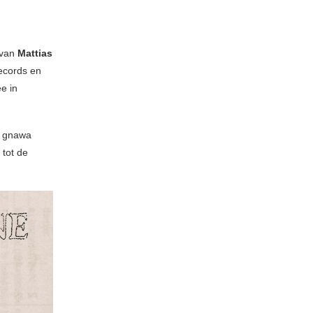
 van
Mattias
Records en
e in
e gnawa
 tot de