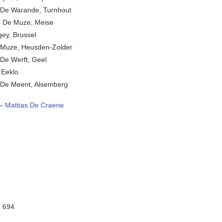
 De Warande, Turnhout
C De Muze, Meise
gey, Brussel
 Muze, Heusden-Zolder
De Werft, Geel
 Eeklo
 De Meent, Alsemberg
–
Mattias De Craene
:
694