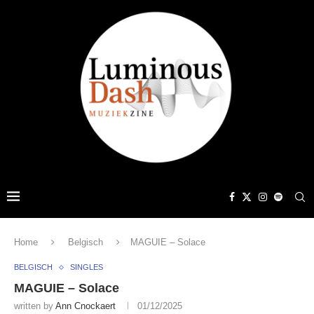
Home
Belgisch
MAGUIE – Solace
BELGISCH
SINGLES
MAGUIE – Solace
written by
Ann Cnockaert
01/12/2025