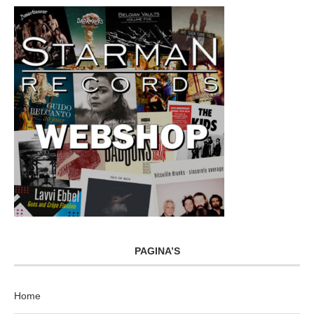
PAGINA’S
Home