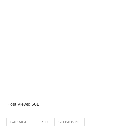
Post Views:
661
GARBAGE
LUSID
SID BAUNING