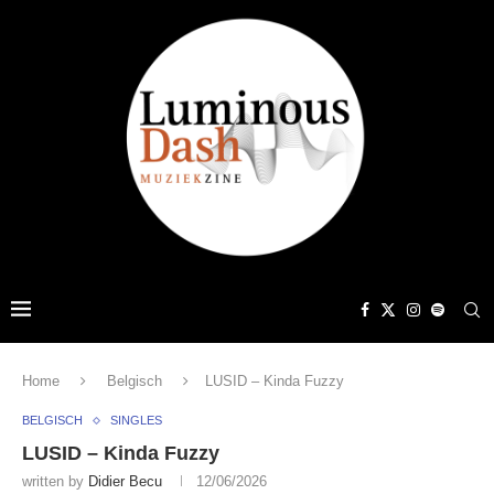
Home
Belgisch
LUSID – Kinda Fuzzy
BELGISCH
SINGLES
LUSID – Kinda Fuzzy
written by
Didier Becu
12/06/2026