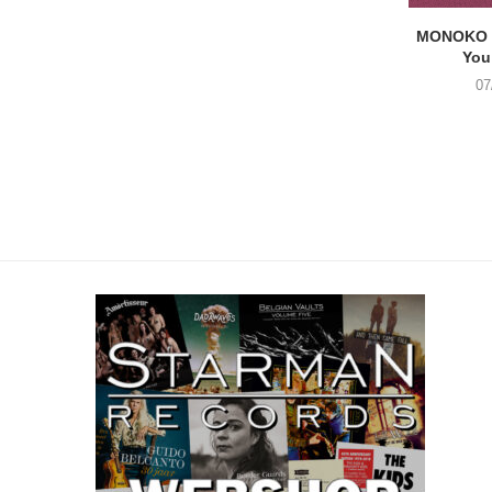
MONOKO –
You
07