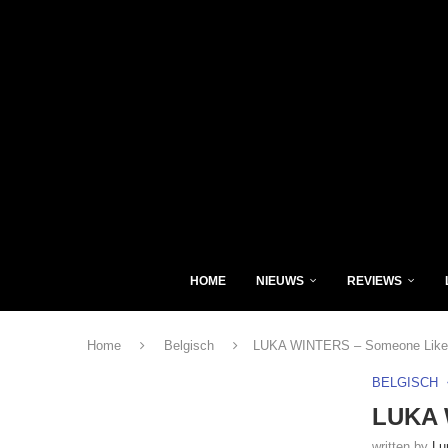
HOME
NIEUWS
REVIEWS
Home
Belgisch
LUKA WINTERS – Someone Like
BELGISCH
LUKA 
written by
Lu