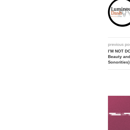
previous po
I’M NOT D
Beauty an
Sonorities)