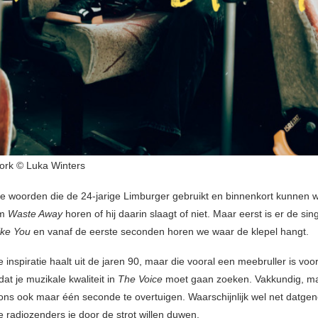
work © Luka Winters
ote woorden die de 24-jarige Limburger gebruikt en binnenkort kunnen we
um
Waste Away
horen of hij daarin slaagt of niet. Maar eerst is er de sin
ke You
en vanaf de eerste seconden horen we waar de klepel hangt.
e inspiratie haalt uit de jaren 90, maar die vooral een meebruller is vo
at je muzikale kwaliteit in
The Voice
moet gaan zoeken. Vakkundig, ma
 ons ook maar één seconde te overtuigen. Waarschijnlijk wel net datge
 radiozenders je door de strot willen duwen.