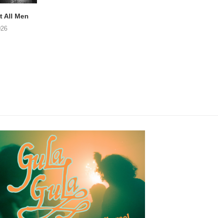
 All Men
NOAH TATE – Boy Gum
Vijf keer talent i
Buurtkroeg Mos
026
06/08/2026
05/08/2026