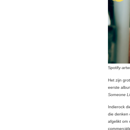
Spotify-art
Het zijn gr
eerste alb
Someone Li
Indierock di
die denken d
afgelikt om
commerciële