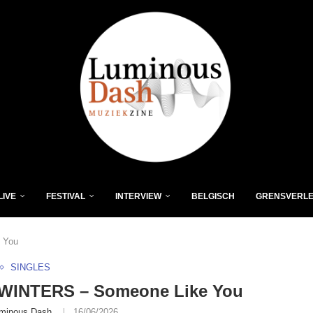
LIVE
FESTIVAL
INTERVIEW
BELGISCH
GRENSVERL
 You
SINGLES
WINTERS – Someone Like You
minous Dash
16/06/2026