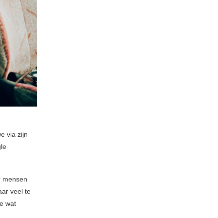
 via zijn
gle
or mensen
ar veel te
ne wat