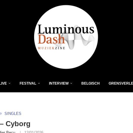
LIVE
FESTIVAL
INTERVIEW
BELGISCH
GRENSVERL
SINGLES
– Cyborg
dier Becu
12/01/2026