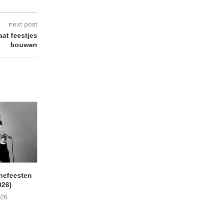
next post
t feestjes
bouwen
nefeesten
MONOKO – Thinkin’ Bout
JYL- Reckless L
026)
You (Always)
07/08/2026
026
07/08/2026