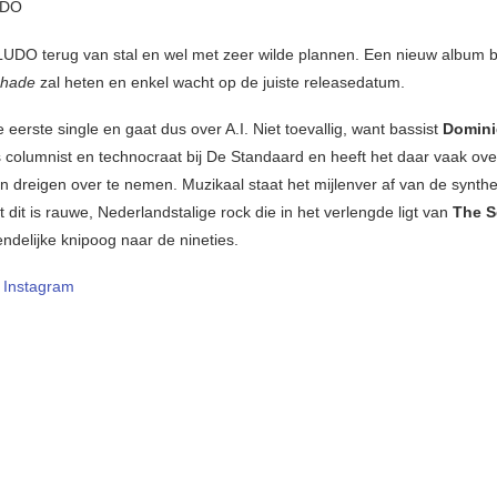
UDO
LUDO terug van stal en wel met zeer wilde plannen. Een nieuw album b
chade
zal heten en enkel wacht op de juiste releasedatum.
e eerste single en gaat dus over A.I. Niet toevallig, want bassist
Domin
s columnist en technocraat bij De Standaard en heeft het daar vaak ov
en dreigen over te nemen. Muzikaal staat het mijlenver af van de synthe
 dit is rauwe, Nederlandstalige rock die in het verlengde ligt van
The S
ndelijke knipoog naar de nineties.
–
Instagram