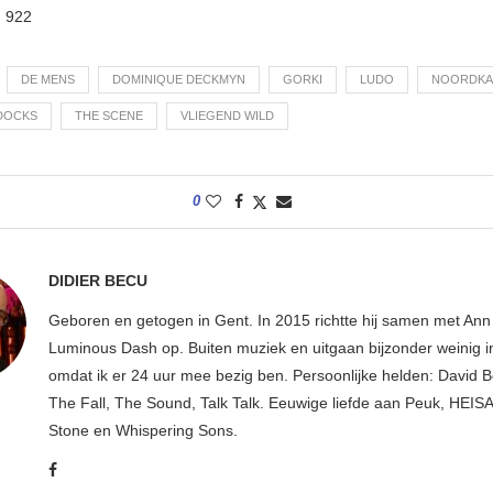
:
922
DE MENS
DOMINIQUE DECKMYN
GORKI
LUDO
NOORDKA
DOCKS
THE SCENE
VLIEGEND WILD
0
DIDIER BECU
Geboren en getogen in Gent. In 2015 richtte hij samen met An
Luminous Dash op. Buiten muziek en uitgaan bijzonder weinig i
omdat ik er 24 uur mee bezig ben. Persoonlijke helden: David B
The Fall, The Sound, Talk Talk. Eeuwige liefde aan Peuk, HEIS
Stone en Whispering Sons.