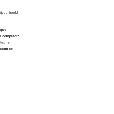
ijvoorbeeld
ique
er computers
tische
cene
en