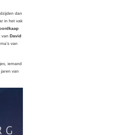
adzijden dan
r in het vak
oordkaap
ct van
David
mma’s van
jes, iemand
 jaren van