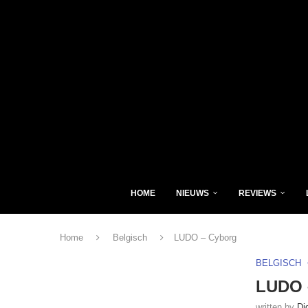
HOME
NIEUWS
REVIEWS
Home
Belgisch
LUDO – Cyborg
BELGISCH
LUDO 
written by
Di