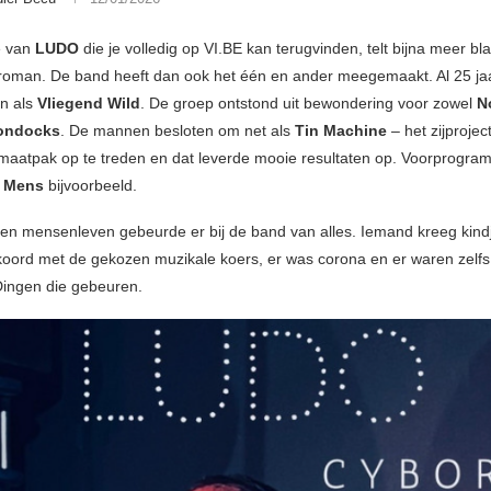
e van
LUDO
die je volledig op VI.BE kan terugvinden, telt bijna meer bl
-roman. De band heeft dan ook het één en ander meegemaakt. Al 25 jaa
n als
Vliegend Wild
. De groep ontstond uit bewondering voor zowel
N
ondocks
. De mannen besloten om net als
Tin Machine
– het zijproje
maatpak op te treden en dat leverde mooie resultaten op. Voorprogra
 Mens
bijvoorbeeld.
en mensenleven gebeurde er bij de band van alles. Iemand kreeg kind
koord met de gekozen muzikale koers, er was corona en er waren zelfs
 Dingen die gebeuren.