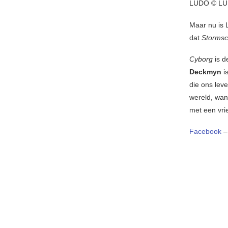
LUDO © L
Maar nu is 
dat
Storms
Cyborg
is d
Deckmyn
i
die ons lev
wereld, want
met een vrie
Facebook