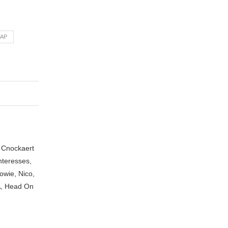
AP
n Cnockaert
nteresses,
owie, Nico,
A, Head On