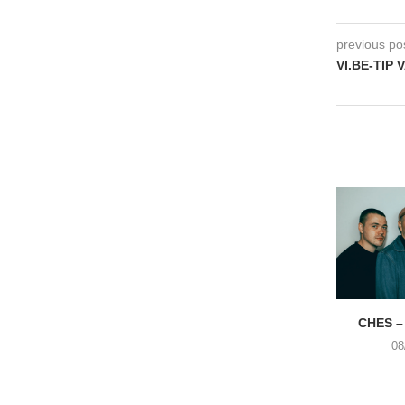
previous po
VI.BE-TIP
CHES –
08