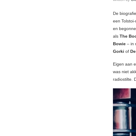
De biografi
een Tolstoi
en begonne
als
The Bo
Bowie
– in 
Gorki
of
De
Eigen aan e
was niet ak
radiostilte.