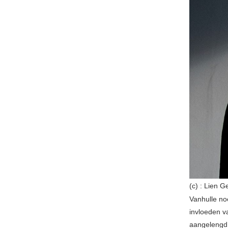
(c) : Lien G
Vanhulle no
invloeden v
aangelengd 