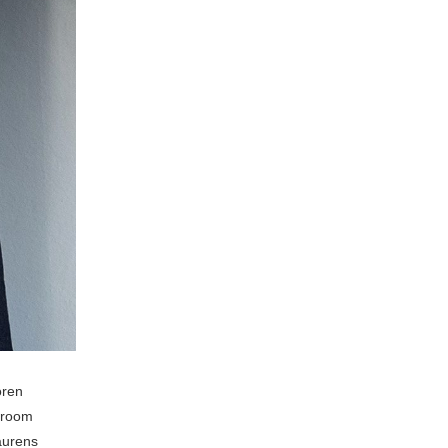
oren
 room
aurens