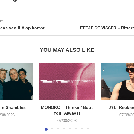
st
dens van ILA op komst.
EEFJE DE VISSER – Bitter
YOU MAY ALSO LIKE
 In Shambles
MONOKO – Thinkin’ Bout
JYL- Reckle
You (Always)
/08/2026
07/08/2
07/08/2026