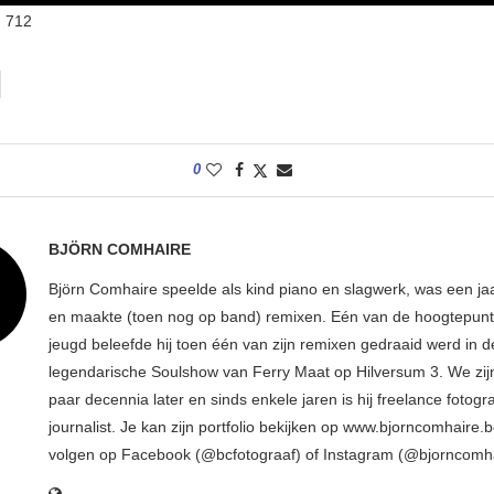
:
712
0
BJÖRN COMHAIRE
Björn Comhaire speelde als kind piano en slagwerk, was een jaar
en maakte (toen nog op band) remixen. Eén van de hoogtepunte
jeugd beleefde hij toen één van zijn remixen gedraaid werd in d
legendarische Soulshow van Ferry Maat op Hilversum 3. We zij
paar decennia later en sinds enkele jaren is hij freelance fotogr
journalist. Je kan zijn portfolio bekijken op www.bjorncomhaire.
volgen op Facebook (@bcfotograaf) of Instagram (@bjorncomh