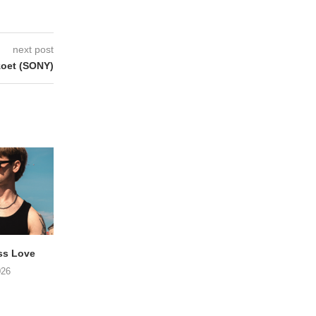
next post
zoet (SONY)
ss Love
TROOST – Not All Men
NOAH TATE – Boy
026
06/08/2026
06/08/2026