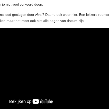
 je niet veel verkeerd doen.
 ons lood geslagen door
Heal
? Dat nu ook weer niet. Een lekkere roomsa
aken maar het moet ook niet alle dagen van dattum zijn.