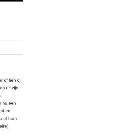
 of tien dj
n uit zijn
e
n nu een
aaf en
be of hem
aire)