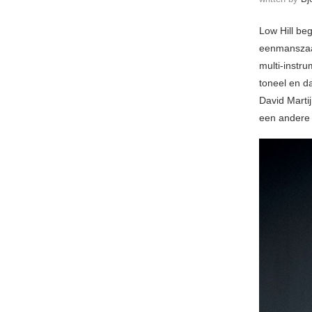
Low Hill be
eenmanszaak
multi-instru
toneel en da
David Marti
een andere