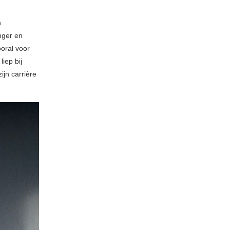
n
nger en
ooral voor
iep bij
jn carrière