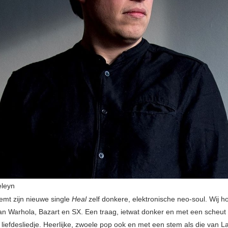
eleyn
emt zijn nieuwe single
Heal
zelf donkere, elektronische neo-soul. Wij h
an Warhola, Bazart en SX. Een traag, ietwat donker en met een scheut
liefdesliedje. Heerlijke, zwoele pop ook en met een stem als die van L