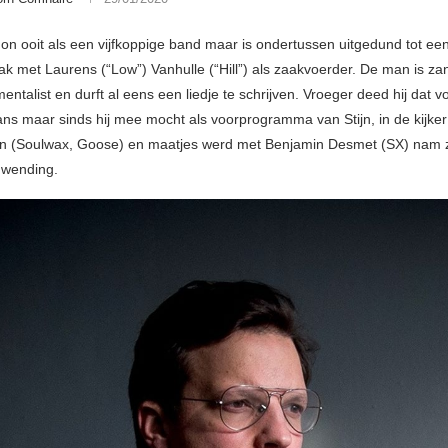
gon ooit als een vijfkoppige band maar is ondertussen uitgedund tot ee
 met Laurens (“Low”) Vanhulle (“Hill”) als zaakvoerder. De man is za
mentalist en durft al eens een liedje te schrijven. Vroeger deed hij dat v
ns maar sinds hij mee mocht als voorprogramma van Stijn, in de kijker l
jn (Soulwax, Goose) en maatjes werd met Benjamin Desmet (SX) nam zi
 wending.