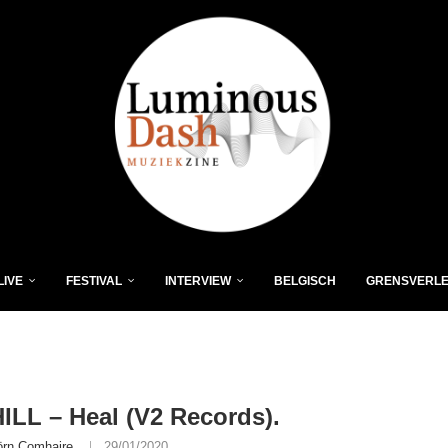
LIVE
FESTIVAL
INTERVIEW
BELGISCH
GRENSVERL
LL – Heal (V2 Records).
örn Comhaire
29/01/2020