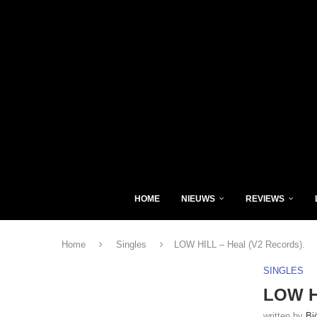
HOME
NIEUWS
REVIEWS
Home
Singles
LOW HILL – Heal (V2 Records).
SINGLES
LOW HI
written by
Bj