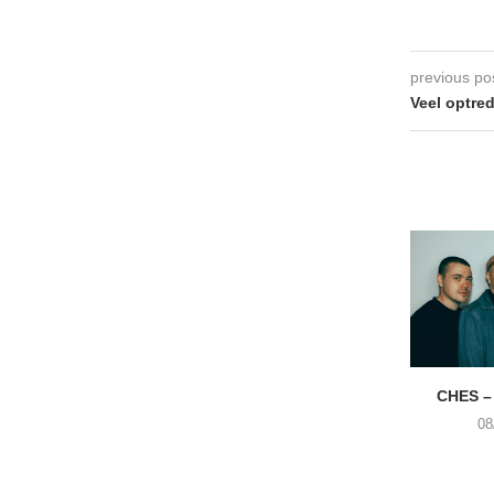
previous po
Veel optre
CHES –
08