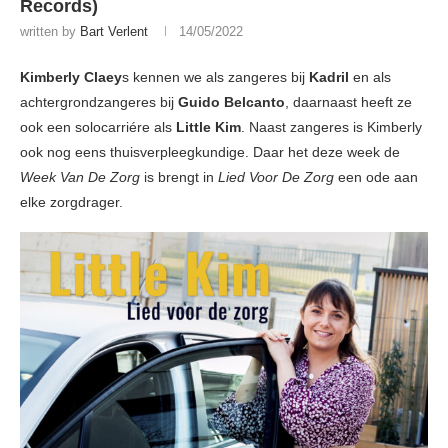
Records)
written by
Bart Verlent
14/05/2022
Kimberly Claey
s kennen we als zangeres bij
Kadril
en als
achtergrondzangeres bij
Guido Belcanto
, daarnaast heeft ze
ook een solocarriére als
Little Kim
. Naast zangeres is Kimberly
ook nog eens thuisverpleegkundige. Daar het deze week de
Week Van De Zorg
is brengt in
Lied Voor De Zorg
een ode aan
elke zorgdrager.