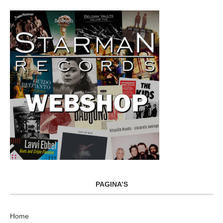
PAGINA’S
Home