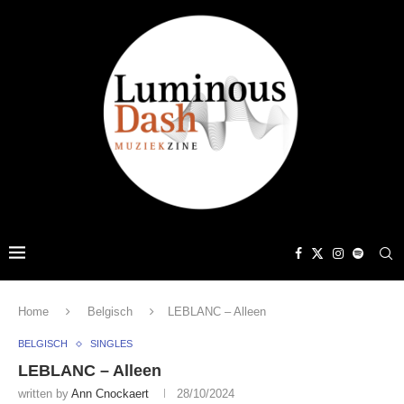
Home
Belgisch
LEBLANC – Alleen
BELGISCH
SINGLES
LEBLANC – Alleen
written by
Ann Cnockaert
28/10/2024