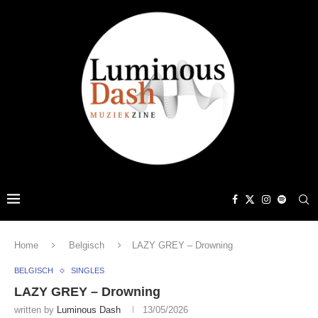
Home
Belgisch
LAZY GREY – Drowning
BELGISCH
SINGLES
LAZY GREY – Drowning
written by
Luminous Dash
13/05/2026