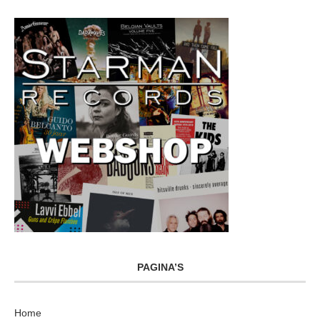
PAGINA’S
Home