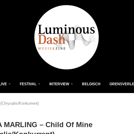
LIVE
FESTIVAL
INTERVIEW
BELGISCH
GRENSVERL
Chrysalis/Konkurrent)
 MARLING – Child Of Mine