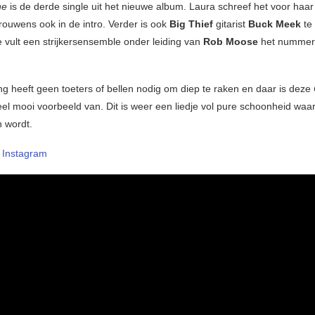
ne
is de derde single uit het nieuwe album. Laura schreef het voor haar 
trouwens ook in de intro. Verder is ook
Big Thief
gitarist
Buck Meek
te
 vult een strijkersensemble onder leiding van
Rob Moose
het nummer 
ng heeft geen toeters of bellen nodig om diep te raken en daar is deze
l mooi voorbeeld van. Dit is weer een liedje vol pure schoonheid waar 
n wordt.
–
Instagram