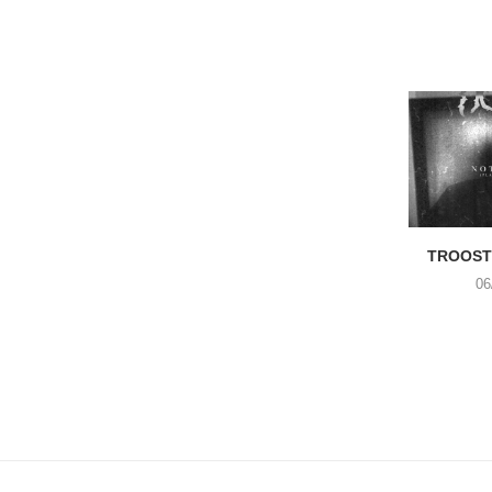
TROOST 
06