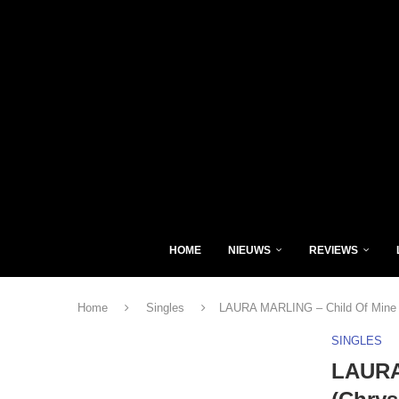
HOME
NIEUWS
REVIEWS
Home
Singles
LAURA MARLING – Child Of Mine (
SINGLES
LAURA