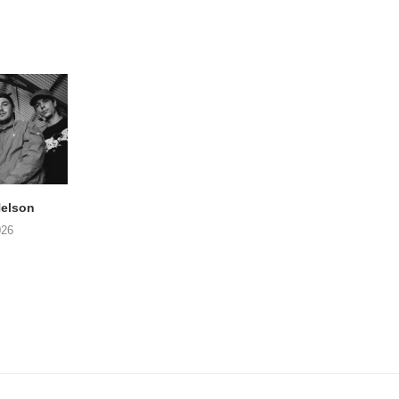
elson
ANDRIES BOONE –
FÄM – Better Late 
Lamprohiza Splendidula
Never
026
(Trad Records)
02/08/2026
03/08/2026