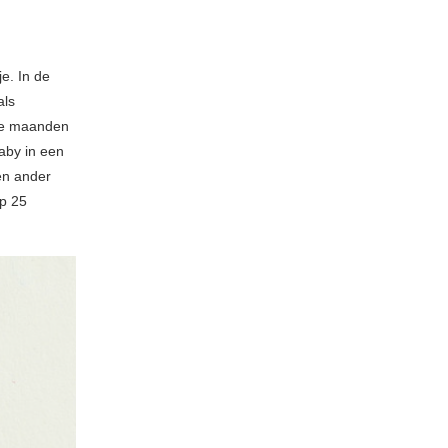
e. In de
als
ste maanden
baby in een
een ander
op 25