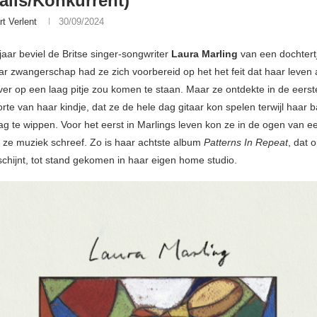
alis/Konkurrent)
rt Verlent
30/09/2024
jaar beviel de Britse singer-songwriter
Laura Marling
van een dochtertj
ar zwangerschap had ze zich voorbereid op het het feit dat haar leven 
ijver op een laag pitje zou komen te staan. Maar ze ontdekte in de eer
te van haar kindje, dat ze de hele dag gitaar kon spelen terwijl haar 
lag te wippen. Voor het eerst in Marlings leven kon ze in de ogen van 
jl ze muziek schreef. Zo is haar achtste album
Patterns In Repeat
, dat 
schijnt, tot stand gekomen in haar eigen home studio.