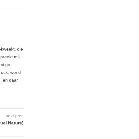
ekweekt, die
spreekt mij
ledige
rock, world
n, en daar
next post
uel Nature)