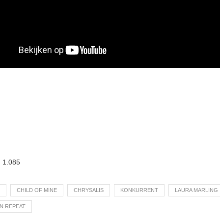
:
1.085
CHILD OF MINE
CHRYSALIS
KONKURRENT
LAURA MARLING
IN REPEAT