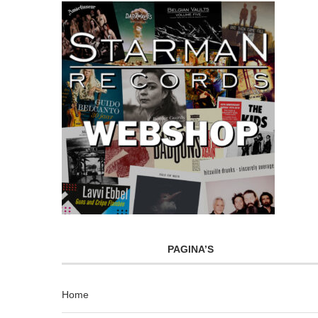
PAGINA’S
Home