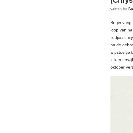
(Chrys
written by
Ba
Begin vorig 
loop van ha
liedjesschr
na de geboor
wipstoeltje 
kijken terwi
oktober ver