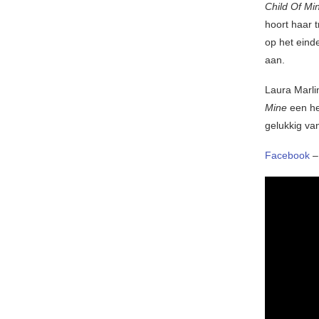
Child Of Mi
hoort haar 
op het einde
aan.
Laura Marli
Mine
een hee
gelukkig va
Facebook