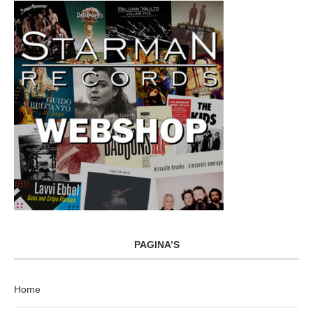
PAGINA’S
Home