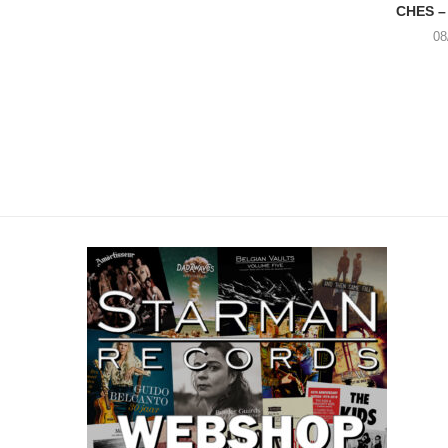
CHES –
08