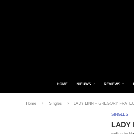
HOME
NIEUWS
REVIEWS
Home
Singles
LADY LINN + GREGORY FRATEUR
SINGLES
LADY 
written by
Ba