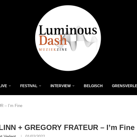
LIVE
FESTIVAL
INTERVIEW
BELGISCH
GRENSVERL
 – I’m Fine
LINN + GREGORY FRATEUR – I’m Fine
rt Verlent
01/02/2022