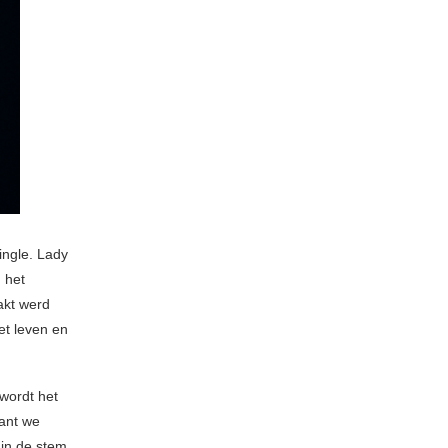
ingle. Lady
 het
akt werd
t leven en
 wordt het
ant we
 in de stem