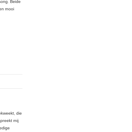
song. Beide
Een mooi
ekweekt, die
spreekt mij
ledige