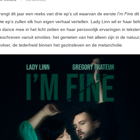
rengt dit jaar een reeks van drie ep’s uit waarvan de eerste
I’m Fine
dit
Die ep’s zullen elk hun eigen verhaal vertellen. Lady Linn wil er haar lie
n dance mee in het licht zetten en haar persoonlijk ervaringen in teksten
eschreven vanuit emoties: het genieten van het alleen zijn in de natuu
vloer, de tederheid binnen het gezinsleven en de melancholie.