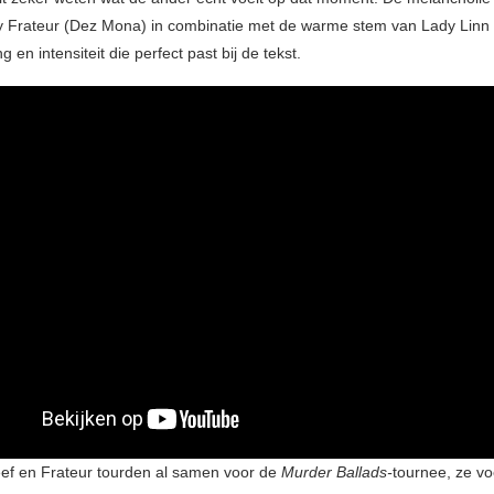
 Frateur (Dez Mona) in combinatie met de warme stem van Lady Linn 
 en intensiteit die perfect past bij de tekst.
ef en Frateur tourden al samen voor de
Murder Ballads-
tournee, ze v