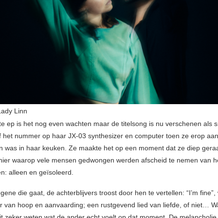
Lady Linn
te ep is het nog even wachten maar de titelsong is nu verschenen als s
f het nummer op haar JX-03 synthesizer en computer toen ze erop aan
n was in haar keuken. Ze maakte het op een moment dat ze diep gera
nier waarop vele mensen gedwongen werden afscheid te nemen van he
n: alleen en geïsoleerd.
ne die gaat, de achterblijvers troost door hen te vertellen: “I’m fine”,
van hoop en aanvaarding; een rustgevend lied van liefde, of niet… W
t zeker weten wat de ander echt voelt op dat moment. De melancholie