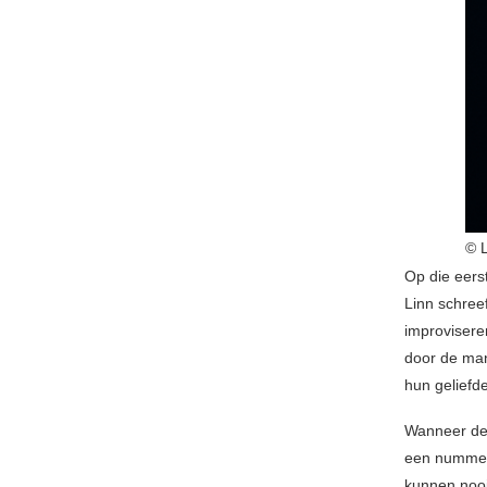
© 
Op die eers
Linn schree
improvisere
door de ma
hun geliefde
Wanneer dege
een nummer 
kunnen nooi