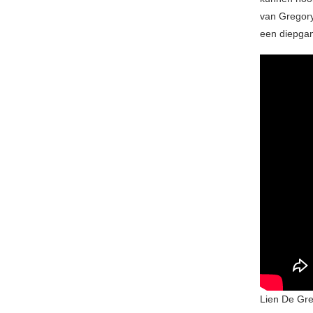
van Gregory
een diepgang
Lien De Gre