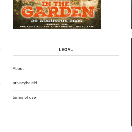
LEGAL
About
privacybeleid
terms of use