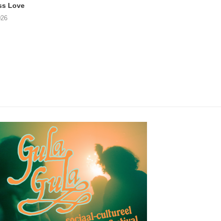
ss Love
TROOST – Not All Men
NOAH TATE – Boy
026
06/08/2026
06/08/2026