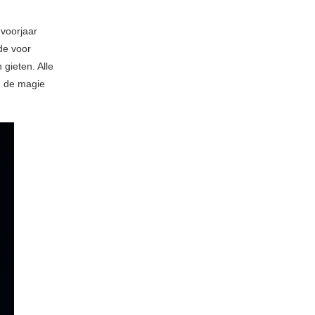
 voorjaar
fde voor
 gieten. Alle
r, de magie