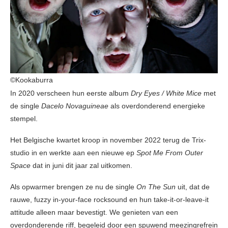
©Kookaburra
In 2020 verscheen hun eerste album
Dry Eyes / White Mice
met
de single
Dacelo Novaguineae
als overdonderend energieke
stempel.
Het Belgische kwartet kroop in november 2022 terug de Trix-
studio in en werkte aan een nieuwe ep
Spot Me From Outer
Space
dat in juni dit jaar zal uitkomen.
Als opwarmer brengen ze nu de single
On The Sun
uit, dat de
rauwe, fuzzy in-your-face rocksound en hun take-it-or-leave-it
attitude alleen maar bevestigt. We genieten van een
overdonderende riff, begeleid door een spuwend meezingrefrein