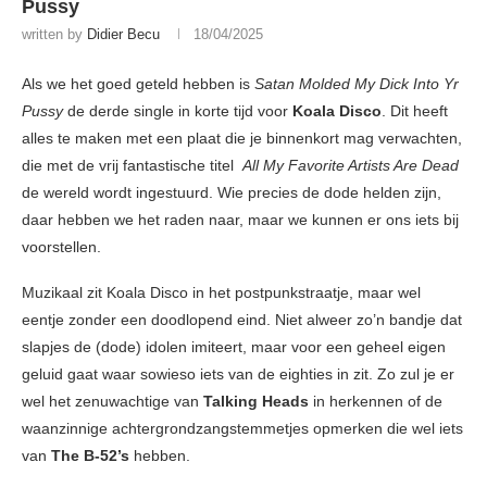
Pussy
written by
Didier Becu
18/04/2025
Als we het goed geteld hebben is
Satan Molded My Dick Into Yr
Pussy
de derde single in korte tijd voor
Koala Disco
. Dit heeft
alles te maken met een plaat die je binnenkort mag verwachten,
die met de vrij fantastische titel
All My Favorite Artists Are Dead
de wereld wordt ingestuurd. Wie precies de dode helden zijn,
daar hebben we het raden naar, maar we kunnen er ons iets bij
voorstellen.
Muzikaal zit Koala Disco in het postpunkstraatje, maar wel
eentje zonder een doodlopend eind. Niet alweer zo’n bandje dat
slapjes de (dode) idolen imiteert, maar voor een geheel eigen
geluid gaat waar sowieso iets van de eighties in zit. Zo zul je er
wel het zenuwachtige van
Talking Heads
in herkennen of de
waanzinnige achtergrondzangstemmetjes opmerken die wel iets
van
The B-52’s
hebben.