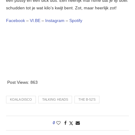
een pussy en een dick dus. Een heerlijk maf ritme dat je lijf doet
schudden tot je wat kilo’s kwijt bent. Zot, maar heerlijk zot!
Facebook
–
VI.BE
–
Instagram
–
Spotify
Post Views:
863
KOALA DISCO
TALKING HEADS
THE B-52’S
0