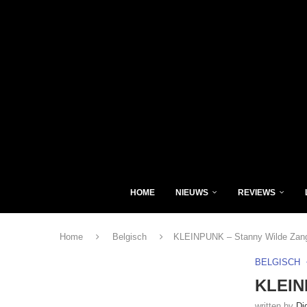
HOME
NIEUWS
REVIEWS
Home
Belgisch
KLEINPUNK – Stanny Wilde Zan
BELGISCH
KLEIN
written by
Di