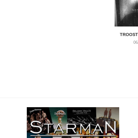
TROOST 
06