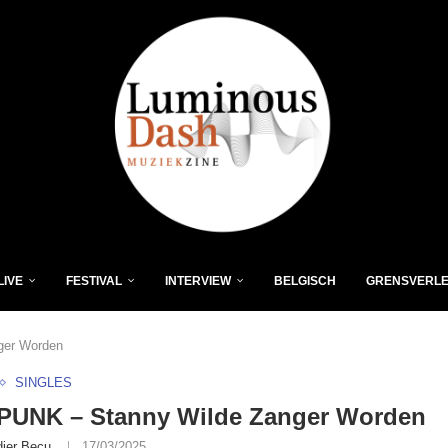
LIVE
FESTIVAL
INTERVIEW
BELGISCH
GRENSVERL
ger Worden
SINGLES
PUNK – Stanny Wilde Zanger Worden
dier Becu
17/03/2025