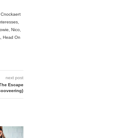
n Cnockaert
nteresses,
owie, Nico,
A, Head On
next post
The Escape
Gooveering)