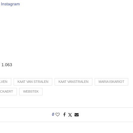
–
Instagram
:
1.063
LVEN
KAAT VAN STRALEN
KAAT VANSTRALEN
MARIA ISKARIOT
JCKAERT
WEBSTEK
0