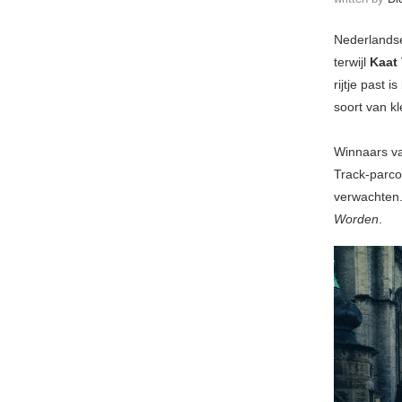
Nederlands
terwijl
Kaat 
rijtje past is
soort van kl
Winnaars va
Track-parcou
verwachten.
Worden
.