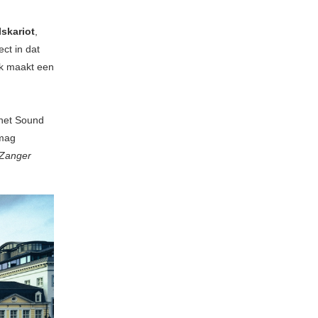
Iskariot
,
ct in dat
nk maakt een
 het Sound
 mag
 Zanger