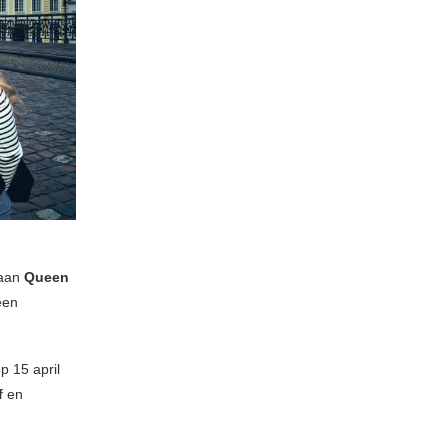
 aan
Queen
een
p 15 april
f
en