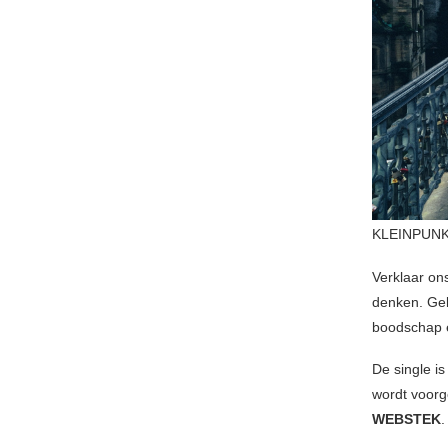
KLEINPUNK
Verklaar on
denken. Gel
boodschap 
De single i
wordt voorg
WEBSTEK
.