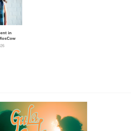
lent in
APOTH – Nelson
LIGHTSPEED speelt
 MosCow
THE SHEILA DIVINE in
05/08/2026
026
04/08/2026