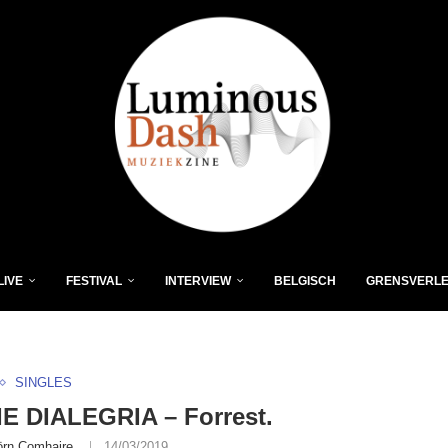
LIVE
FESTIVAL
INTERVIEW
BELGISCH
GRENSVERL
SINGLES
E DIALEGRIA – Forrest.
örn Comhaire
14/03/2019