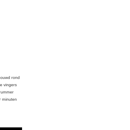
ebouwd rond
de vingers
 drummer
r minuten