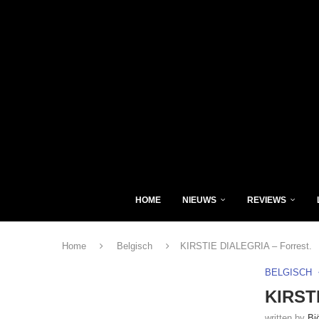
HOME
NIEUWS
REVIEWS
Home
Belgisch
KIRSTIE DIALEGRIA – Forrest.
BELGISCH
KIRSTI
written by
Bj