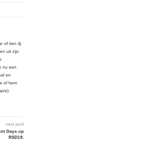
 of tien dj
n uit zijn
e
n nu een
aaf en
be of hem
aire)
next post
ent Days op
RSD19.