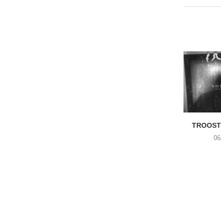
TROOST 
06