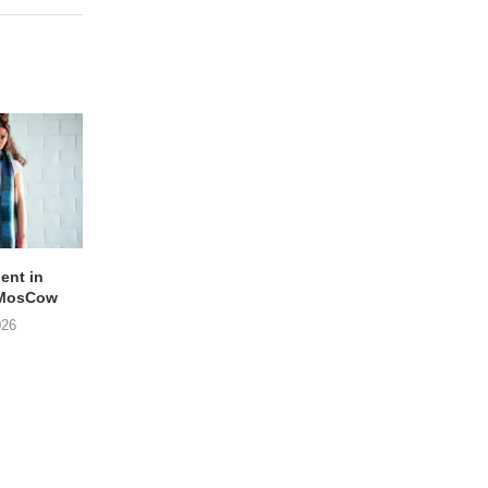
lent in
APOTH – Nelson
LIGHTSPEED speelt
 MosCow
THE SHEILA DIVINE in
05/08/2026
026
04/08/2026