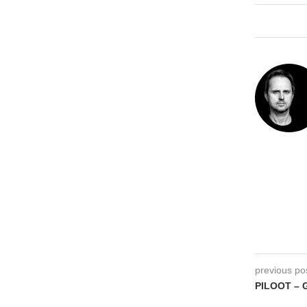
previous po
PILOOT – G