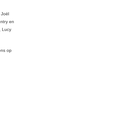
 Joël
ntry en
, Lucy
ens op