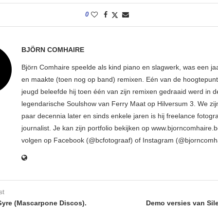
0
BJÖRN COMHAIRE
Björn Comhaire speelde als kind piano en slagwerk, was een jaar
en maakte (toen nog op band) remixen. Eén van de hoogtepunte
jeugd beleefde hij toen één van zijn remixen gedraaid werd in d
legendarische Soulshow van Ferry Maat op Hilversum 3. We zij
paar decennia later en sinds enkele jaren is hij freelance fotogr
journalist. Je kan zijn portfolio bekijken op www.bjorncomhaire.
volgen op Facebook (@bcfotograaf) of Instagram (@bjorncomh
st
yre (Mascarpone Discos).
Demo versies van Sil