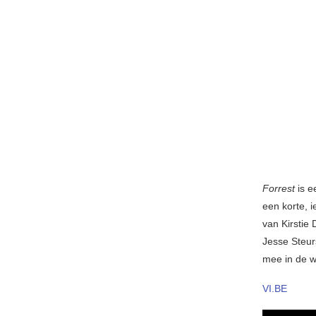
Forrest
is e
een korte, i
van Kirstie
Jesse Steur
mee in de we
VI.BE