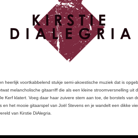
en heerlijk voortkabbelend stukje semi-akoestische muziek dat is opg
etwat melancholische gitaarriff die als een kleine stroomversnelling uit 
 De Kerf klatert. Voeg daar haar zuivere stem aan toe, de borstels van
s en het mooie gitaarspel van Joël Stevens en je wandelt een dikke vie
reld van Kirstie DiAlegria.