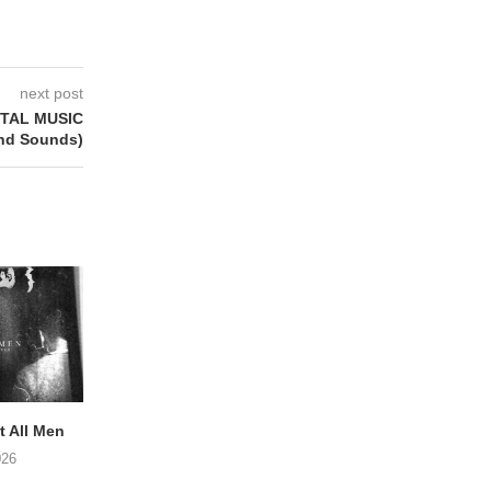
next post
TAL MUSIC
nd Sounds)
 All Men
NOAH TATE – Boy Gum
APOTH – Nelso
026
06/08/2026
05/08/2026