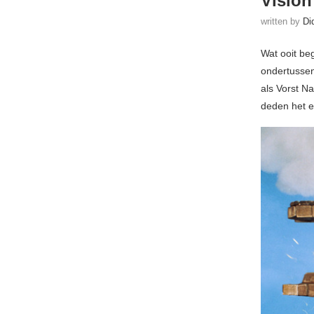
Vision
written by
Di
Wat ooit be
ondertussen 
als Vorst N
deden het e