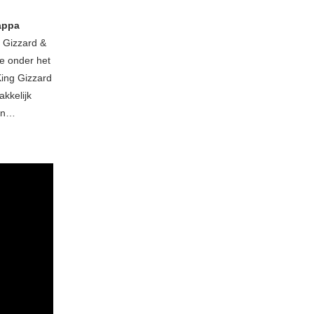
appa
g Gizzard &
je onder het
 King Gizzard
akkelijk
gen…