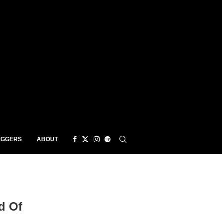
EGGERS
ABOUT
d Of