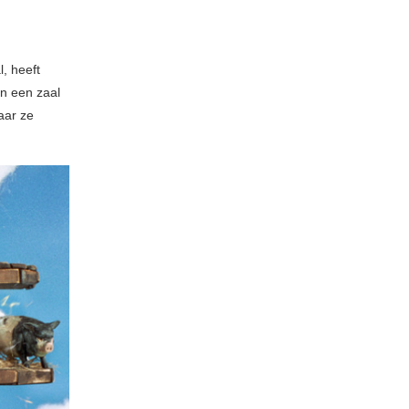
, heeft
in een zaal
aar ze