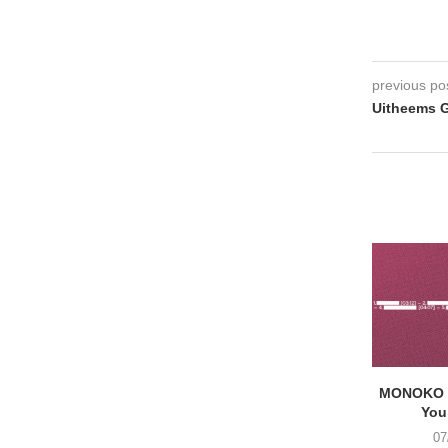
previous po
Uitheems G
MONOKO –
You
07