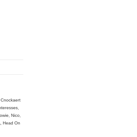
n Cnockaert
nteresses,
owie, Nico,
A, Head On