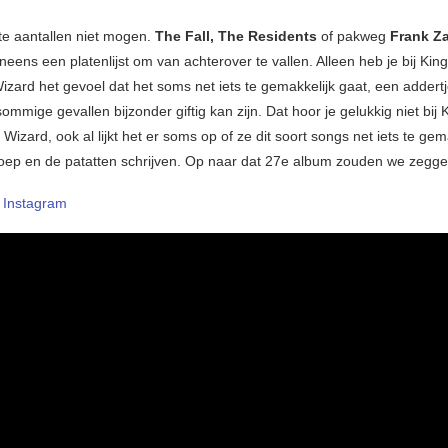
ote aantallen niet mogen.
The Fall, The Residents
of pakweg
Frank Z
eens een platenlijst om van achterover te vallen. Alleen heb je bij Kin
Wizard het gevoel dat het soms net iets te gemakkelijk gaat, een addert
sommige gevallen bijzonder giftig kan zijn. Dat hoor je gelukkig niet bij
 Wizard, ook al lijkt het er soms op of ze dit soort songs net iets te gem
oep en de patatten schrijven. Op naar dat 27e album zouden we zeg
–
Instagram