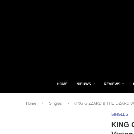
HOME
NIEUWS
REVIEWS
Home
Singles
KING GIZZARD & THE LIZARD WIZA
SINGLES
KING 