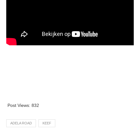
Post Views:
832
ADELA ROAD
KEEF