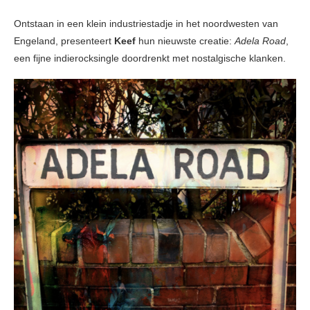
Ontstaan in een klein industriestadje in het noordwesten van
Engeland, presenteert
Keef
hun nieuwste creatie:
Adela Road
,
een fijne indierocksingle doordrenkt met nostalgische klanken.