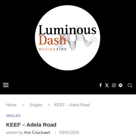
Home
Singles
KEEF – Adela Road
SINGLES
KEEF – Adela Road
written by
Ann Cnockaert
03/02/2024