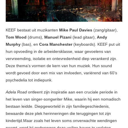
KEEF bestaat uit muzikanten
Mike Paul Davies
(zang/gitaar),
Tom Wood
(drums),
Manuel Pizani
(lead gitaar),
Andy
Murphy
(bas), en
Cora Manchester
(keyboards). KEEF put uit
hun opvoeding in de arbeidersklasse, waar gevoelens van
vervreemding, isolatie en ontevredenheid diep verankerd zijn.
Deze thema’s vormen de kern van hun muziek. Hun sound
wordt gevoed door een mix van invloeden, variërend van 60’s
psychedelia tot indiepunk.
Adela Road
ontleent zijn inspiratie aan een cruciale periode in
het leven van singer-songwriter Mike, waarin hij een nomadisch
bestaan leidde. Diepgeworteld in zijn familiegeschiedenis,
bewaarde deze plek herinneringen die teruggingen tot zijn
kindertijd.Maar zoals het leven soms onverwachte wendingen
neemt, werd hij gedwongen deze veilige haven te verlaten,