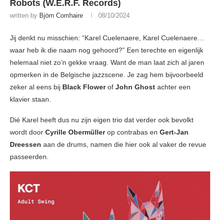
Robots (W.E.R.F. Records)
written by
Björn Comhaire
08/10/2024
Jij denkt nu misschien: “Karel Cuelenaere, Karel Cuelenaere…
waar heb ik die naam nog gehoord?” Een terechte en eigenlijk
helemaal niet zo’n gekke vraag. Want de man laat zich al jaren
opmerken in de Belgische jazzscene. Je zag hem bijvoorbeeld
zeker al eens bij
Black Flower
of
John Ghost
achter een
klavier staan.
Dié Karel heeft dus nu zijn eigen trio dat verder ook bevolkt
wordt door
Cyrille Obermüller
op contrabas en
Gert-Jan
Dreessen
aan de drums, namen die hier ook al vaker de revue
passeerden.