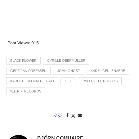
Post Views:
915
BLACK FLOWER
CYRILLE OBERMÜLLER
GERT-JAN DREESSEN
JOHN GHOST
KAREL CEULENAERE
KAREL CEULENAERE TRIO
KCT
TWO LITTLE ROBOTS
W.E.R.F. RECORDS
0
BJÖRN COMHAIRE