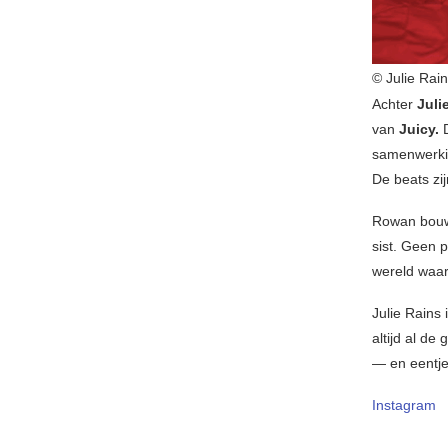
© Julie Rai
Achter
Juli
van
Juicy.
D
samenwerki
De beats zi
Rowan bouwt 
sist. Geen p
wereld waar
Julie Rains 
altijd al d
— en eentje
Instagram