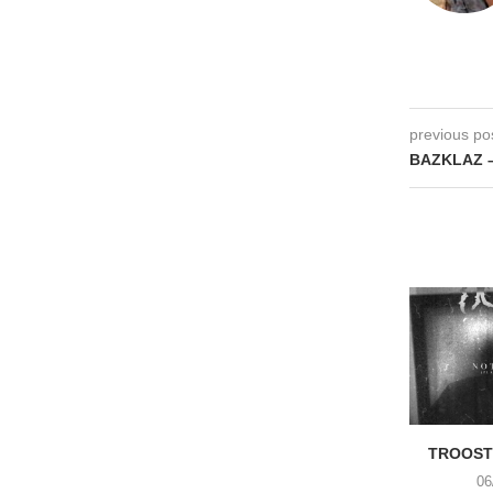
previous po
BAZKLAZ –
TROOST 
06