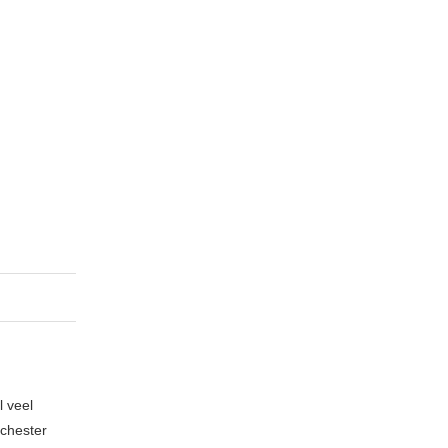
l veel
nchester