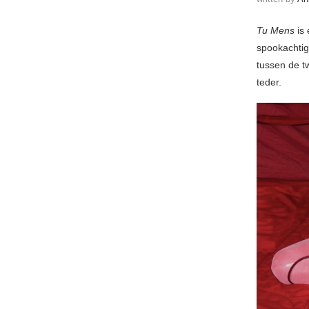
Tu Mens
is 
spookachtig
tussen de t
teder.