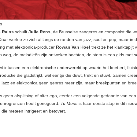
ns
e Rains
schuilt
Julie Rens
, de Brusselse zangeres en componist die 
aar werkte ze zich al langs de randen van jazz, soul en pop, maar in
ng met elektronica-producer
Rowan Van Hoef
trekt ze het klanktapijt
jn weg, de melodieën zijn ontweken bochten, de stem is een gids met
intussen een elektronische onderwereld op waarin het knettert, fluister
roductie die gladstrijkt, wel eentje die duwt, trekt en stuwt. Samen cre
 jazz en elektronica geen genres meer zijn, maar breekpunten en breek
is geen afsplitsing of alter ego, eerder een volgende gedaante van een 
e genregrenzen heeft genegeerd.
Tu Mens
is haar eerste stap in dit nie
 die meteen intrigeert en betovert.