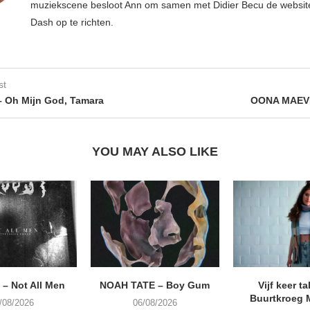
muziekscene besloot Ann om samen met Didier Becu de websi
Dash op te richten.
st
 Oh Mijn God, Tamara
OONA MAEVE
YOU MAY ALSO LIKE
– Not All Men
NOAH TATE – Boy Gum
Vijf keer ta
Buurtkroeg
/08/2026
06/08/2026