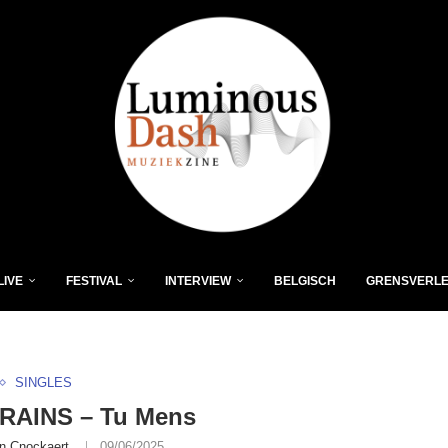
LIVE
FESTIVAL
INTERVIEW
BELGISCH
GRENSVERL
SINGLES
 RAINS – Tu Mens
n Cnockaert
09/06/2025