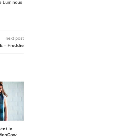
te Luminous
next post
 – Freddie
lent in
APOTH – Nelson
LIGHTSPEED speelt
 MosCow
THE SHEILA DIVINE in
05/08/2026