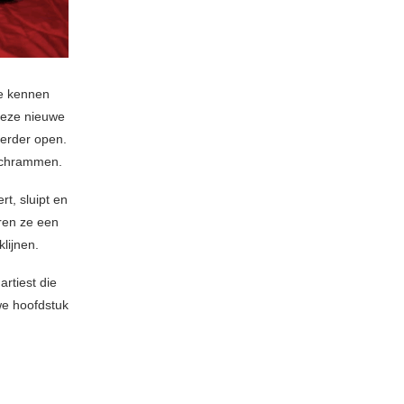
we kennen
 deze nieuwe
 verder open.
 schrammen.
t, sluipt en
ëren ze een
lijnen.
artiest die
uwe hoofdstuk