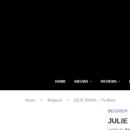
HOME
NIEUWS
REVIEWS
Home
Belgisch
JULIE RAINS – Tu Mens
BELGISCH
JULIE
written by
An