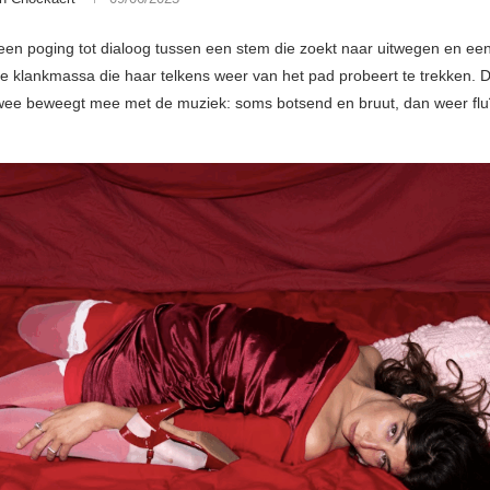
een poging tot dialoog tussen een stem die zoekt naar uitwegen en ee
e klankmassa die haar telkens weer van het pad probeert te trekken. 
wee beweegt mee met de muziek: soms botsend en bruut, dan weer fluï