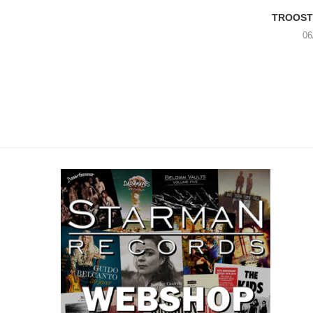
TROOST 
06