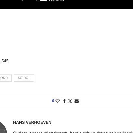
:
545
MOND
SO DO I
0
HANS VERHOEVEN
Oudere jongere of andersom, beetje schuw, droeg ooit veilighe