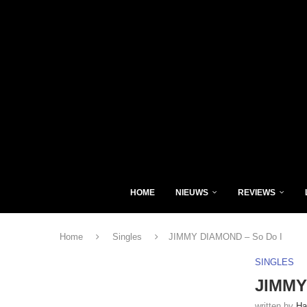
HOME
NIEUWS
REVIEWS
Home
Singles
JIMMY DIAMOND – So Do I
SINGLES
JIMMY
written by
Ha