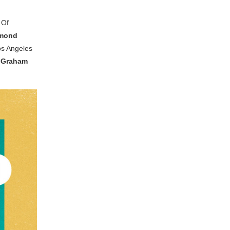
 Of
amond
os Angeles
f
Graham