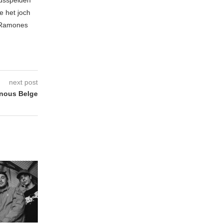
e het joch
e Ramones
next post
nous Belge