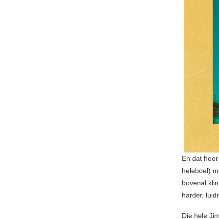
En dat hoor
heleboel) me
bovenal klin
harder, luid
Die hele Ji