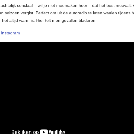
chtelijk conclaaf – wil je niet meemaken hoor – dat het best meevalt. A
an seizoen vergist. Perfect om uit de autoradio te laten waaien tijdens 
het altijd warm is. Hier telt men gevallen bladeren.
–
Instagram