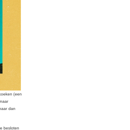
nkoeken (een
maar
 maar dan
ie besloten