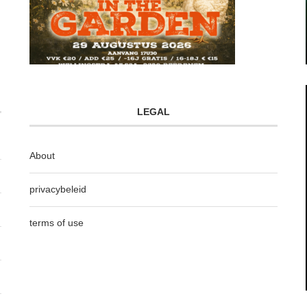
LEGAL
About
privacybeleid
terms of use