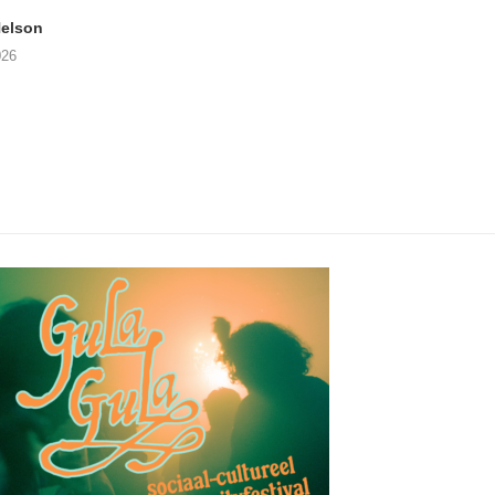
elson
ANDRIES BOONE –
FÄM – Better Late 
Lamprohiza Splendidula
Never
026
(Trad Records)
02/08/2026
03/08/2026