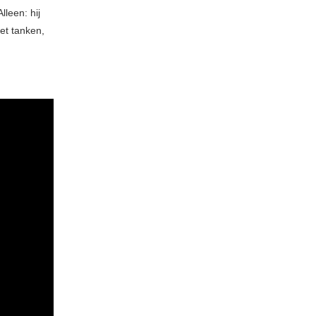
lleen: hij
het tanken,