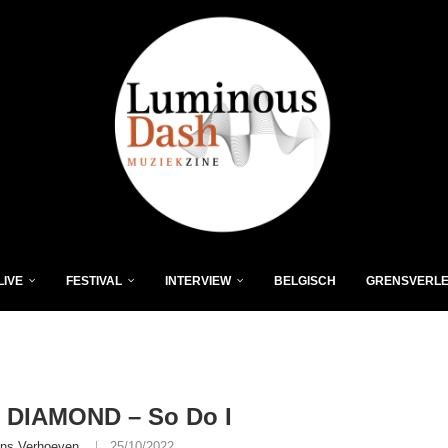
LIVE
FESTIVAL
INTERVIEW
BELGISCH
GRENSVERL
 DIAMOND – So Do I
ns Verhoeven
25/10/2022