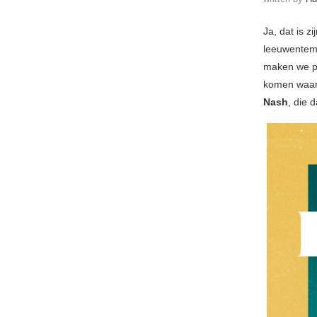
Ja, dat is 
leeuwentemm
maken we pe
komen waar h
Nash
, die 