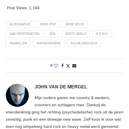
Post Views:
1.164
ALTERNATIVE
INDIE POP
INDIE ROCK
JAN VERSTRAETEN
JEN
JENTE NEELS
N.E.W.S.
PAINKILLER
RATMOSPHERE
SYLVIE KREUSCH
0
JOHN VAN DE MERGEL
Mijn ouders gaven me country & western,
crooners en schlagers mee. Dankzij de
vriendenkring ging het richting (psychedelische) rock uit de jaren
zeventig, punk en een streepje new wave. Zelf koos ik voor wat
toen nog simpelweg hard rock en heavy metal werd genoemd.