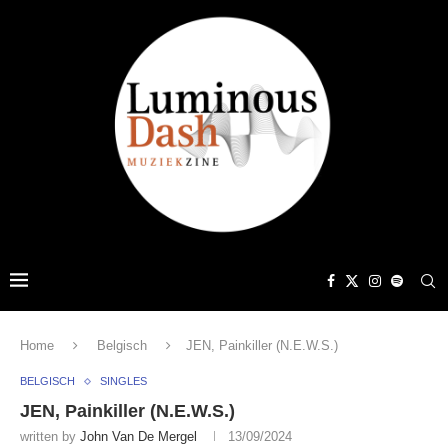
Home
Belgisch
JEN, Painkiller (N.E.W.S.)
BELGISCH
SINGLES
JEN, Painkiller (N.E.W.S.)
written by
John Van De Mergel
13/09/2024