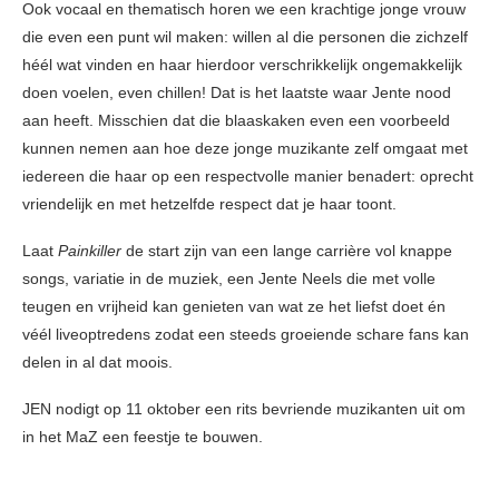
Ook vocaal en thematisch horen we een krachtige jonge vrouw
die even een punt wil maken: willen al die personen die zichzelf
héél wat vinden en haar hierdoor verschrikkelijk ongemakkelijk
doen voelen, even chillen! Dat is het laatste waar Jente nood
aan heeft. Misschien dat die blaaskaken even een voorbeeld
kunnen nemen aan hoe deze jonge muzikante zelf omgaat met
iedereen die haar op een respectvolle manier benadert: oprecht
vriendelijk en met hetzelfde respect dat je haar toont.
Laat
Painkiller
de start zijn van een lange carrière vol knappe
songs, variatie in de muziek, een Jente Neels die met volle
teugen en vrijheid kan genieten van wat ze het liefst doet én
véél liveoptredens zodat een steeds groeiende schare fans kan
delen in al dat moois.
JEN nodigt op 11 oktober een rits bevriende muzikanten uit om
in het MaZ een feestje te bouwen.