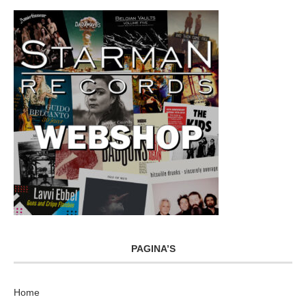
PAGINA’S
Home