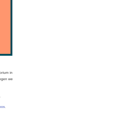
orium in
regen we
.
oos
.