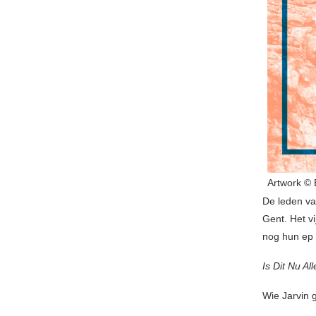
Artwork © 
De leden va
Gent. Het v
nog hun ep
Is Dit Nu Al
Wie Jarvin 