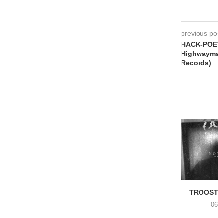
previous po
HACK-POET
Highwayman
Records)
TROOST 
06