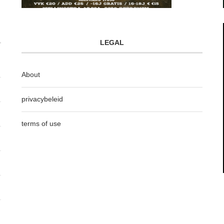
LEGAL
About
privacybeleid
terms of use