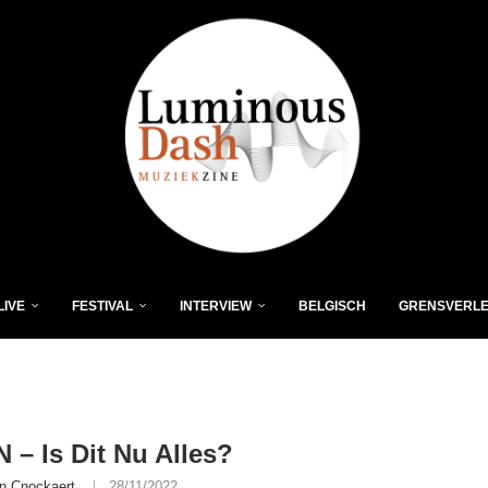
LIVE
FESTIVAL
INTERVIEW
BELGISCH
GRENSVERL
 – Is Dit Nu Alles?
n Cnockaert
28/11/2022