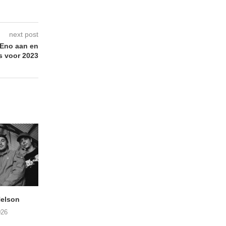
next post
 Eno aan en
s voor 2023
elson
ANDRIES BOONE –
FÄM – Better Late 
Lamprohiza Splendidula
Never
026
(Trad Records)
02/08/2026