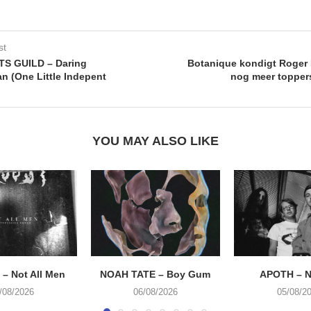
st
S GUILD – Daring
Botanique kondigt Roger
 (One Little Indepent
nog meer topper
YOU MAY ALSO LIKE
– Not All Men
NOAH TATE – Boy Gum
APOTH – N
/08/2026
06/08/2026
05/08/2