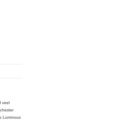
l veel
nchester
te Luminous