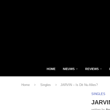
HOME
NIEUWS
REVIEWS
Home
Singles
JARVIN – Is Dit Nu Alles?
SINGLES
JARVIN
written by
An