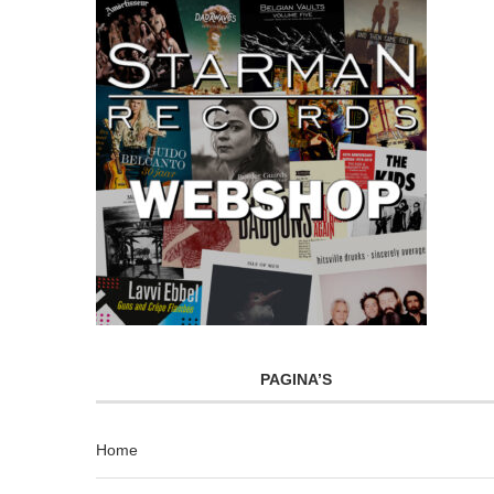
PAGINA’S
Home