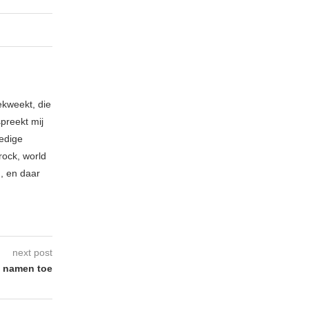
ekweekt, die
spreekt mij
ledige
rock, world
n, en daar
next post
e namen toe