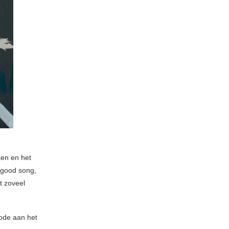
en en het
lgood song,
t zoveel
 ode aan het