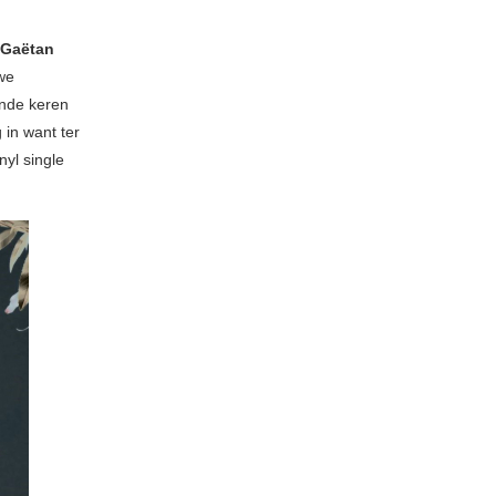
Gaëtan
uwe
ende keren
 in want ter
nyl single