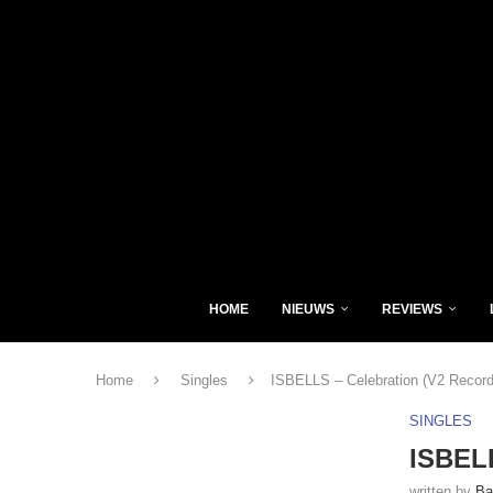
HOME
NIEUWS
REVIEWS
Home
Singles
ISBELLS – Celebration (V2 Record
SINGLES
ISBELL
written by
Ba