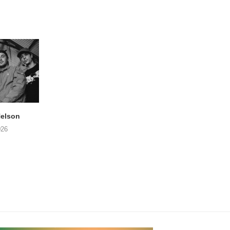
elson
ANDRIES BOONE –
FÄM – Better Late 
Lamprohiza Splendidula
Never
026
(Trad Records)
02/08/2026
03/08/2026