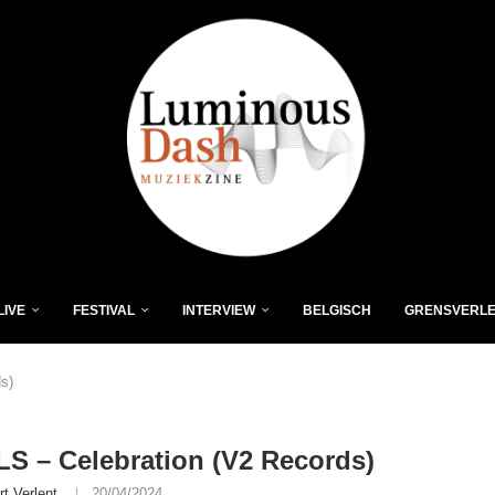
LIVE
FESTIVAL
INTERVIEW
BELGISCH
GRENSVERL
s)
S – Celebration (V2 Records)
rt Verlent
20/04/2024