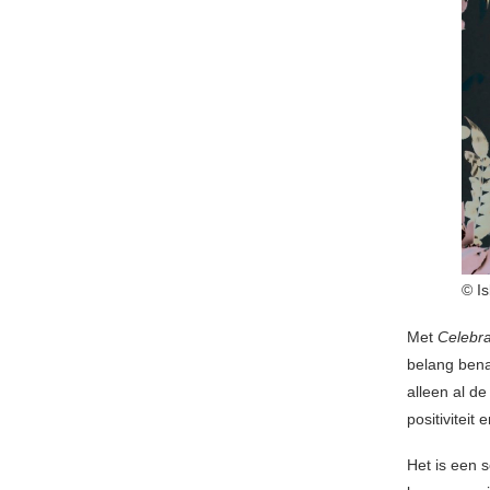
© Is
Met
Celebra
belang bena
alleen al de
positiviteit
Het is een s