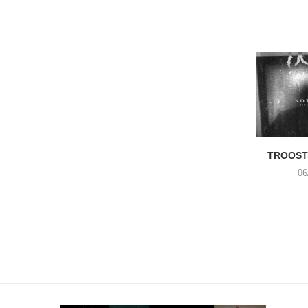
TROOST 
06