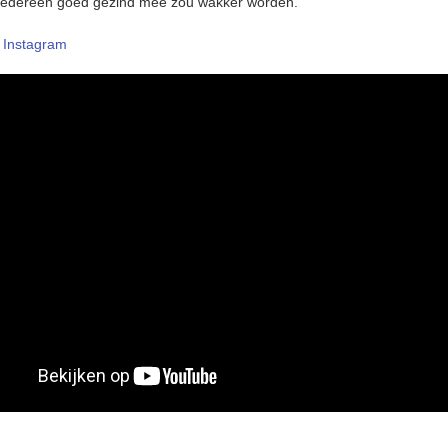
 iedereen goed gezind mee zou wakker worden.
–
Instagram