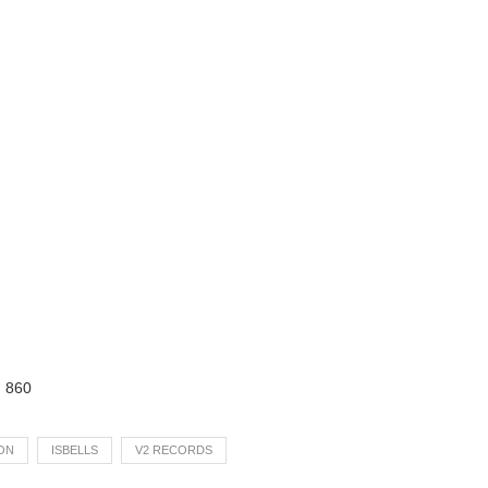
:
860
ON
ISBELLS
V2 RECORDS