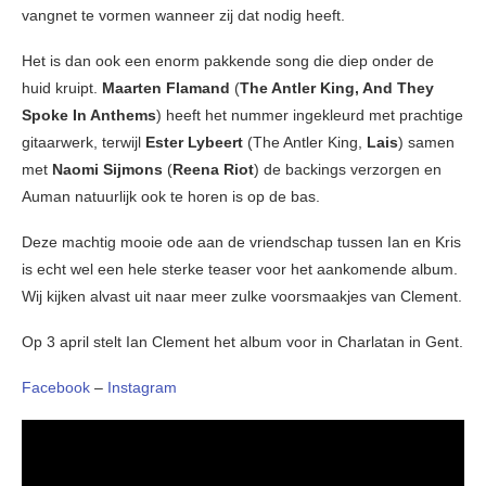
vangnet te vormen wanneer zij dat nodig heeft.
Het is dan ook een enorm pakkende song die diep onder de
huid kruipt.
Maarten Flamand
(
The Antler King, And They
Spoke In Anthems
) heeft het nummer ingekleurd met prachtige
gitaarwerk, terwijl
Ester Lybeert
(The Antler King,
Lais
) samen
met
Naomi Sijmons
(
Reena Riot
) de backings verzorgen en
Auman natuurlijk ook te horen is op de bas.
Deze machtig mooie ode aan de vriendschap tussen Ian en Kris
is echt wel een hele sterke teaser voor het aankomende album.
Wij kijken alvast uit naar meer zulke voorsmaakjes van Clement.
Op 3 april stelt Ian Clement het album voor in Charlatan in Gent.
Facebook
–
Instagram