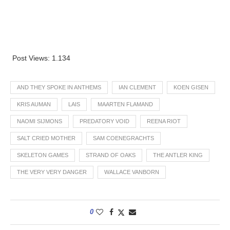
Post Views:
1.134
AND THEY SPOKE IN ANTHEMS
IAN CLEMENT
KOEN GISEN
KRIS AUMAN
LAIS
MAARTEN FLAMAND
NAOMI SIJMONS
PREDATORY VOID
REENA RIOT
SALT CRIED MOTHER
SAM COENEGRACHTS
SKELETON GAMES
STRAND OF OAKS
THE ANTLER KING
THE VERY VERY DANGER
WALLACE VANBORN
0