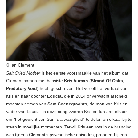
© Ian Clement
Salt Cried Mother
is het eerste voorsmaakje van het album dat
Clement samen met bassiste
Kris Auman
(
Strand Of Oaks,
Predatory Void
) heeft geschreven. Het vertelt het verhaal van
Kris en haar dochter
Loucia,
die in 2014 onverwacht afscheid
moesten nemen van
Sam Coenegrachts,
de man van Kris en
vader van Loucia. In deze song zweren Kris en Ian aan elkaar
om “het gewicht van Sam’s afwezigheid” te delen en elkaar bij te
staan in moeilijke momenten. Terwijl Kris een rots in de branding
was tijdens Clement’s psychotische episodes, probeert hij een