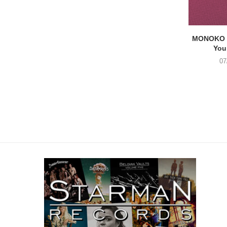
MONOKO –
You
07