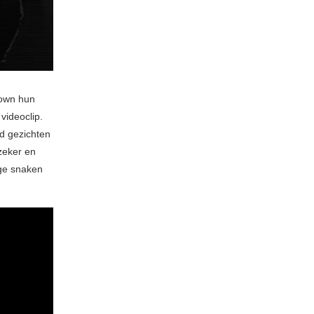
down hun
videoclip.
rd gezichten
zeker en
nge snaken