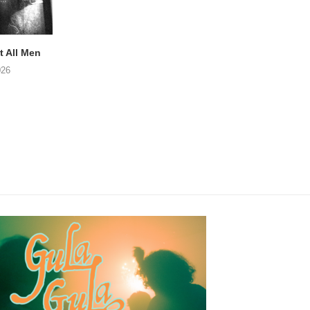
 All Men
NOAH TATE – Boy Gum
Vijf keer talent i
Buurtkroeg Mos
026
06/08/2026
05/08/2026