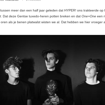
rtussen meer dan een half jaar geleden dat HYPER! ons trakteerde op 
t
. Dat deze Gentse tuxedo-heren potten breken en dat
One+One
een 
 oren als je benen platwalst wisten we al. Dat hebben we hier vroeger a