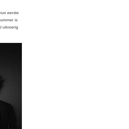
hun eerste
nummer is
l uitvoerig