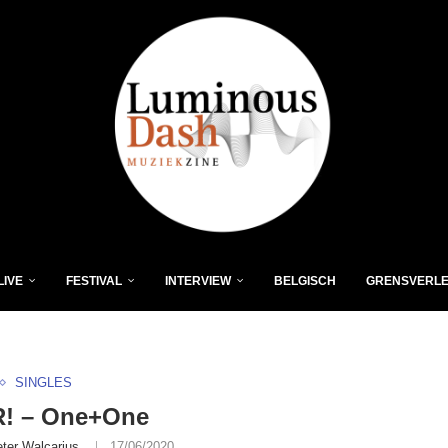
LIVE
FESTIVAL
INTERVIEW
BELGISCH
GRENSVERL
SINGLES
! – One+One
eter Walcarius
17/06/2020