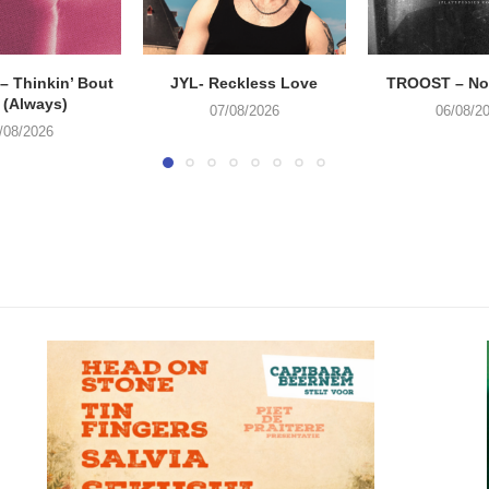
 Thinkin’ Bout
JYL- Reckless Love
TROOST – Not
 (Always)
07/08/2026
06/08/2
/08/2026