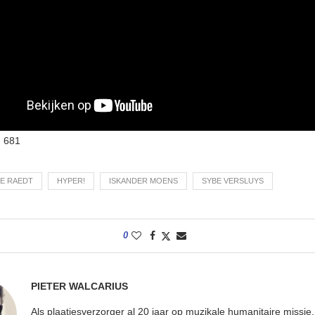
:
681
DE RAEDT
HYPER!
ISKANDER MOENS
SYBE VERSLUYS
0
PIETER WALCARIUS
Als plaatjesverzorger al 20 jaar op muzikale humanitaire missie.