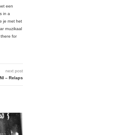
met een
s in a
e je met het
ar muzikaal
 there for
next post
I – Relaps