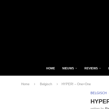
HOME
NIEUWS
REVIEWS
Home
Belgisch
HYPER! – One+One
BELGISCH
HYPER
written by
Pi