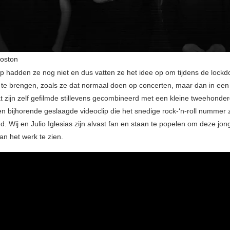
oston
ip hadden ze nog niet en dus vatten ze het idee op om tijdens de lock
te brengen, zoals ze dat normaal doen op concerten, maar dan in een 
at zijn zelf gefilmde stillevens gecombineerd met een kleine tweehonde
en bijhorende geslaagde videoclip die het snedige rock-‘n-roll nummer 
d. Wij en Julio Iglesias zijn alvast fan en staan te popelen om deze jo
an het werk te zien.