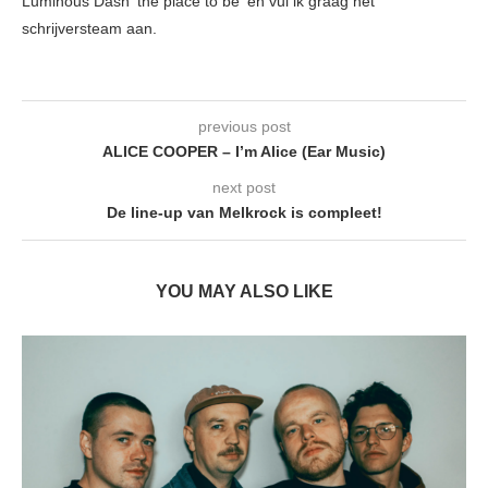
Luminous Dash 'the place to be' en vul ik graag het
schrijversteam aan.
previous post
ALICE COOPER – I’m Alice (Ear Music)
next post
De line-up van Melkrock is compleet!
YOU MAY ALSO LIKE