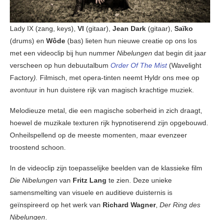
Lady IX (zang, keys),
VI
(gitaar),
Jean Dark
(gitaar),
Saïko
(drums) en
Wôde
(bas) lieten hun nieuwe creatie op ons los
met een videoclip bij hun nummer
Nibelungen
dat begin dit jaar
verscheen op hun debuutalbum
Order Of The Mist
(Wavelight
Factory
).
Filmisch, met opera-tinten neemt Hyldr ons mee op
avontuur in hun duistere rijk van magisch krachtige muziek.
Melodieuze metal, die een magische soberheid in zich draagt,
hoewel de muzikale texturen rijk hypnotiserend zijn opgebouwd.
Onheilspellend op de meeste momenten, maar evenzeer
troostend schoon.
In de videoclip zijn toepasselijke beelden van de klassieke film
Die Nibelungen
van
Fritz Lang
te zien. Deze unieke
samensmelting van visuele en auditieve duisternis is
geïnspireerd op het werk van
Richard Wagner
,
Der Ring des
Nibelungen
.