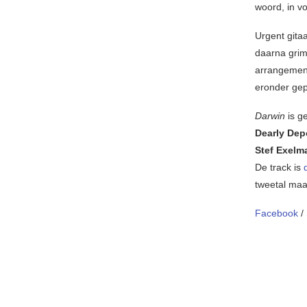
woord, in vo
Urgent gitaa
daarna grimm
arrangement
eronder gep
Darwin
is g
Dearly Dep
Stef Exel
De track is
tweetal maa
Facebook
/