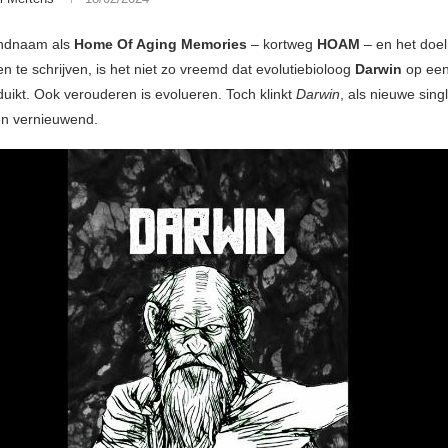
ndnaam als
Home Of Aging Memories
– kortweg
HOAM
– en het doe
n te schrijven, is het niet zo vreemd dat evolutiebioloog
Darwin
op een
ikt. Ook verouderen is evolueren. Toch klinkt
Darwin
, als nieuwe sing
en vernieuwend.