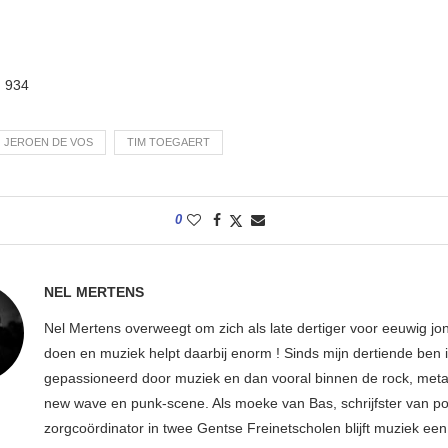
:
934
JEROEN DE VOS
TIM TOEGAERT
0
NEL MERTENS
Nel Mertens overweegt om zich als late dertiger voor eeuwig jo
doen en muziek helpt daarbij enorm ! Sinds mijn dertiende ben 
gepassioneerd door muziek en dan vooral binnen de rock, metal
new wave en punk-scene. Als moeke van Bas, schrijfster van p
zorgcoördinator in twee Gentse Freinetscholen blijft muziek een