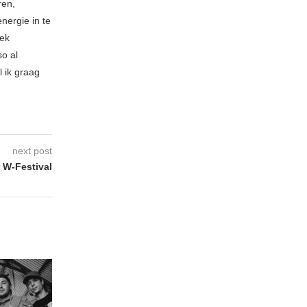
ren,
nergie in te
iek
so al
l ik graag
next post
 W-Festival