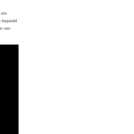
l om
 bepaald
le van