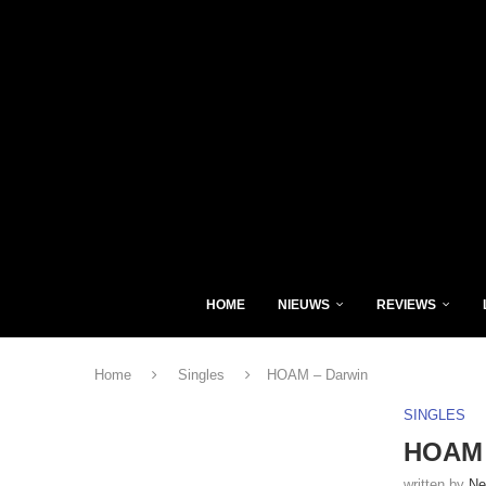
HOME
NIEUWS
REVIEWS
Home
Singles
HOAM – Darwin
SINGLES
HOAM 
written by
Ne