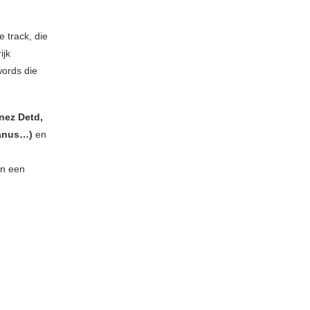
e track, die
ijk
ords die
anez Detd,
banus…)
en
en een