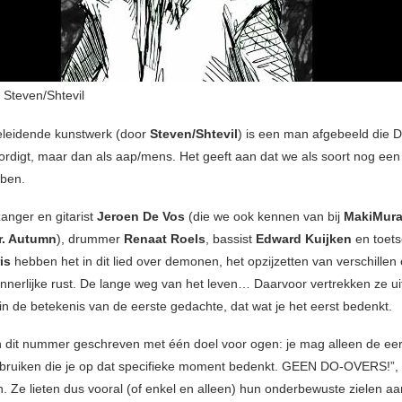
 Steven/Shtevil
eleidende kunstwerk (door
Steven/Shtevil
) is een man afgebeeld die 
rdigt, maar dan als aap/mens. Het geeft aan dat we als soort nog ee
bben.
anger en gitarist
Jeroen De Vos
(die we ook kennen van bij
MakiMura
r. Autumn
), drummer
Renaat Roels
, bassist
Edward Kuijken
en toets
ris
hebben het in dit lied over demonen, het opzijzetten van verschillen
nnerlijke rust. De lange weg van het leven… Daarvoor vertrekken ze uit 
in de betekenis van de eerste gedachte, dat wat je het eerst bedenkt.
dit nummer geschreven met één doel voor ogen: je mag alleen de eer
ruiken die je op dat specifieke moment bedenkt. GEEN DO-OVERS!”, l
n. Ze lieten dus vooral (of enkel en alleen) hun onderbewuste zielen aa