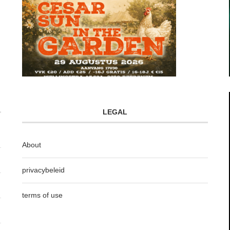
LEGAL
About
privacybeleid
terms of use