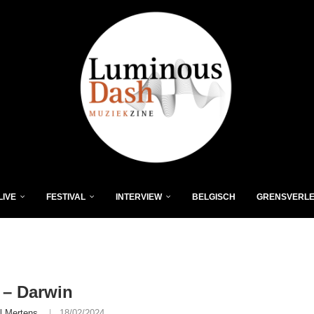
LIVE
FESTIVAL
INTERVIEW
BELGISCH
GRENSVERL
– Darwin
l Mertens
18/02/2024