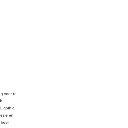
ng voor te
ik
, gothic,
oëzie en
 heel