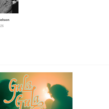
elson
ANDRIES BOONE –
FÄM – Better Late 
Lamprohiza Splendidula
Never
026
(Trad Records)
02/08/2026
03/08/2026