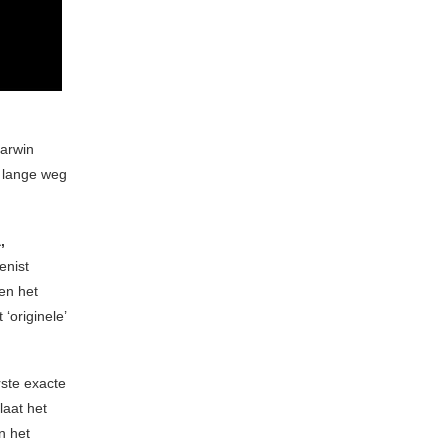
Darwin
n lange weg
,
enist
 en het
‘originele’
ste exacte
aat het
n het