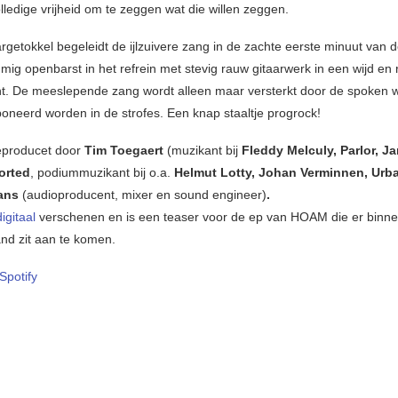
lledige vrijheid om te zeggen wat die willen zeggen.
rgetokkel begeleidt de ijlzuivere zang in de zachte eerste minuut van d
ig openbarst in het refrein met stevig rauw gitaarwerk in een wijd en r
. De meeslepende zang wordt alleen maar versterkt door de spoken w
oneerd worden in de strofes. Een knap staaltje progrock!
eproducet door
Tim Toegaert
(muzikant bij
Fleddy Melculy, Parlor, J
orted
, podiummuzikant bij o.a.
Helmut Lotty, Johan Verminnen, Ur
mans
(audioproducent, mixer en sound engineer)
.
digitaal
verschenen en is een teaser voor de ep van HOAM die er binn
nd zit aan te komen.
Spotify