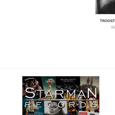
TROOST 
06