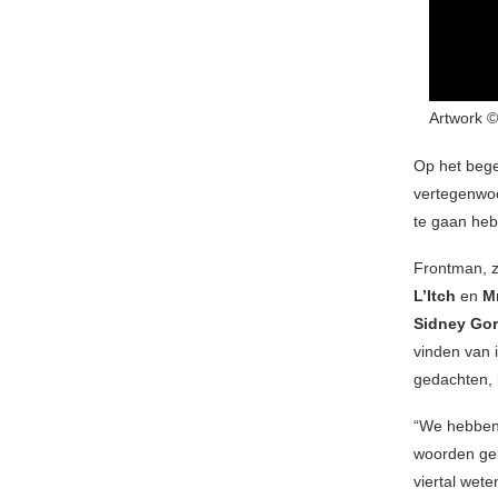
Artwork ©
Op het beg
vertegenwoo
te gaan he
Frontman, z
L’Itch
en
M
Sidney Go
vinden van i
gedachten, 
“We hebben 
woorden geb
viertal wete