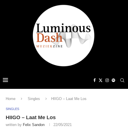
Home
Singles
HIIGO – Laat Me Los
SINGLES
HIIGO – Laat Me Los
written by
Felix Sandon
22/05/2021