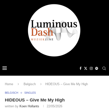
Home
Belgisch
HIDEOUS – Give Me My High
BELGISCH
SINGLES
HIDEOUS – Give Me My High
written by
Koen Hollants
22/05/2026