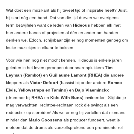
Wat doet een muzikant als hij teveel tijd of inspiratie heeft? Juist,
hij start nóg een band. Dat van die tijd durven we overigens
ferm betwijfelen want de leden van
Hideous
hebben elk met
hun andere bands of projecten al één en ander om handen
denken we. Edoch, schijnbaar zijn er nog momenten genoeg om
leuke muziekjes in elkaar te boksen.
Voor wie hen nog niet mocht kennen, Hideous is enkele jaren
geleden in het leven geroepen door snarenplukkers
Tim
Leyman (Ramkot)
en
Guillaume Lamont (RHEA)
die andere
kleppers als
Victor Defoort
(bassist bij onder andere
Romeo
Elvis, Yellowstraps
en
Tamino
) en
Dajo Vlaeminckx
(drummer bij
RHEA
en
Kids With Buns
) inviteerden. Stijl die je
mag verwachten: rechttoe-rechtaan rock die swingt als een
rodeostier op steroïden! Als we er nog bij vertellen dat niemand
minder dan
Mario Goossens
als producer fungeert, weet je
meteen dat de drums als vanzelfsprekend een prominente rol