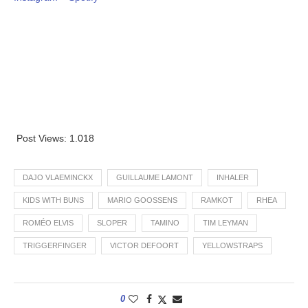
Post Views:
1.018
DAJO VLAEMINCKX
GUILLAUME LAMONT
INHALER
KIDS WITH BUNS
MARIO GOOSSENS
RAMKOT
RHEA
ROMÉO ELVIS
SLOPER
TAMINO
TIM LEYMAN
TRIGGERFINGER
VICTOR DEFOORT
YELLOWSTRAPS
0