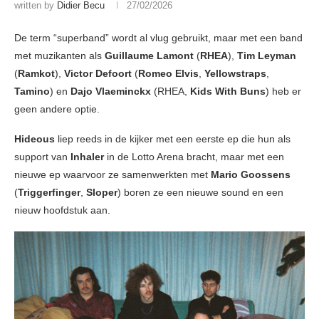
written by
Didier Becu
27/02/2026
De term “superband” wordt al vlug gebruikt, maar met een band
met muzikanten als
Guillaume Lamont
(
RHEA
),
Tim Leyman
(
Ramkot
),
Victor Defoort
(
Romeo Elvis
,
Yellowstraps
,
Tamino
) en
Dajo Vlaeminckx
(RHEA,
Kids With Buns
) heb er
geen andere optie.
Hideous
liep reeds in de kijker met een eerste ep die hun als
support van
Inhaler
in de Lotto Arena bracht, maar met een
nieuwe ep waarvoor ze samenwerkten met
Mario Goossens
(
Triggerfinger
,
Sloper
) boren ze een nieuwe sound en een
nieuw hoofdstuk aan.