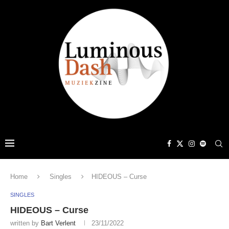
Home
Singles
HIDEOUS – Curse
SINGLES
HIDEOUS – Curse
written by
Bart Verlent
23/11/2022