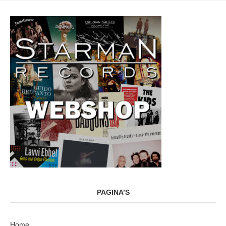
PAGINA’S
Home