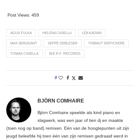
Post Views:
459
AGUS FULKA
HELENA CASELLA
LÉA KADIAN
MAX SERGEANT
SEPPE DEBLESER
THIBAUT DERYCKERE
TOMAS CASELLA
W.E.R.F. RECORDS
0
BJÖRN COMHAIRE
Björn Comhaire speelde als kind piano en
slagwerk, was een jaar of tien dj en maakte
(toen nog op band) remixen. Eén van de hoogtepunten uit zijn
jeugd beleefde hij toen één van zijn remixen gedraaid werd in