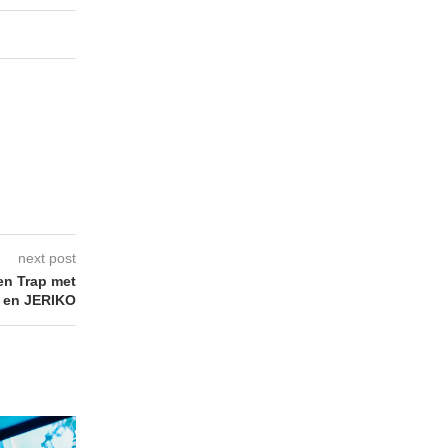
next post
en Trap met
 en JERIKO