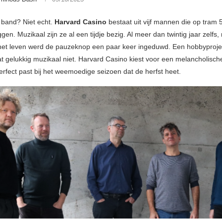
band? Niet echt.
Harvard Casino
bestaat uit vijf mannen die op tram 5
gen. Muzikaal zijn ze al een tijdje bezig. Al meer dan twintig jaar zelfs
 het leven werd de pauzeknop een paar keer ingeduwd. Een hobbyproje
dat gelukkig muzikaal niet. Harvard Casino kiest voor een melancholisch
erfect past bij het weemoedige seizoen dat de herfst heet.