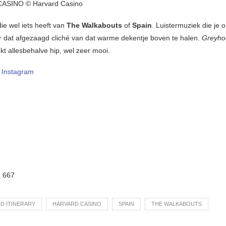
ASINO © Harvard Casino
die wel iets heeft van
The Walkabouts
of
Spain
. Luistermuziek die je 
 dat afgezaagd cliché van dat warme dekentje boven te halen.
Greyho
nkt allesbehalve hip, wel zeer mooi.
–
Instagram
:
667
 ITINERARY
HARVARD CASINO
SPAIN
THE WALKABOUTS