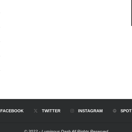
FACEBOOK
TWITTER
INSTAGRAM
SPOT
© 2022 - Luminous Dash All Rights Reserved