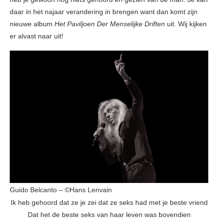
daar in het najaar verandering in brengen want dan komt zijn
nieuwe album
Het Paviljoen Der Menselijke Driften
uit. Wij kijken
er alvast naar uit!
Guido Belcanto – ©Hans Lenvain
Ik heb gehoord dat ze je zei dat ze seks had met je beste vriend
Dat het de beste seks van haar leven was bovendien