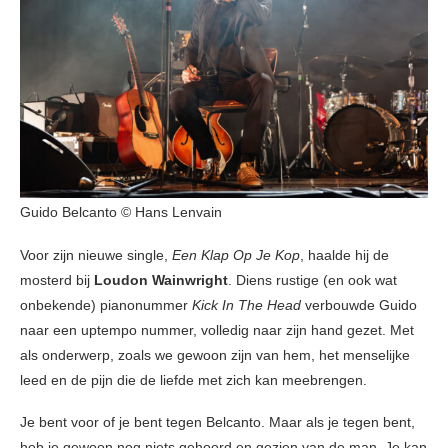
Guido Belcanto © Hans Lenvain
Voor zijn nieuwe single,
Een Klap Op Je Kop
, haalde hij de
mosterd bij
Loudon Wainwright
. Diens rustige (en ook wat
onbekende) pianonummer
Kick In The Head
verbouwde Guido
naar een uptempo nummer, volledig naar zijn hand gezet. Met
als onderwerp, zoals we gewoon zijn van hem, het menselijke
leed en de pijn die de liefde met zich kan meebrengen.
Je bent voor of je bent tegen Belcanto. Maar als je tegen bent,
heb je gewoon nog niets gehoord en gezien van de man. Je kan