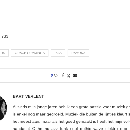
:
733
RDS
GRACE CUMMINGS
PIAS
RAMONA
0
BART VERLENT
Al sinds mijn jonge jaren heb ik een grote passie voor muziek g
is enkel nog maar gegroeid. Muziek die buiten de lijntjes kleurt 
het meest aan, maar als het goed gemaakt is heeft het mijn vol
aandacht. Of het nu jazz, funk, soul, gothic, wave, elektro, pop, 