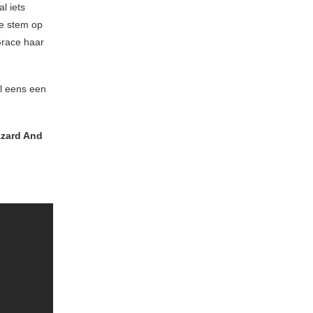
l iets
he stem op
Grace haar
l eens een
zzard And