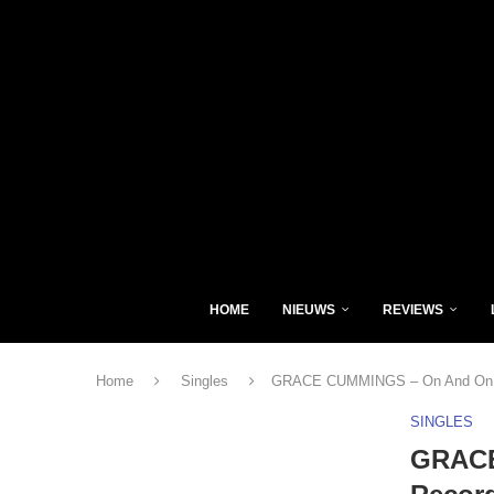
HOME
NIEUWS
REVIEWS
Home
Singles
GRACE CUMMINGS – On And On 
SINGLES
GRACE