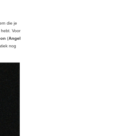
tem die je
 hebt. Voor
son
(
Angel
tiek nog