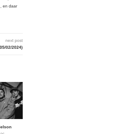
n, en daar
next post
05/02/2024)
elson
ANDRIES BOONE –
FÄM – Better Late 
Lamprohiza Splendidula
Never