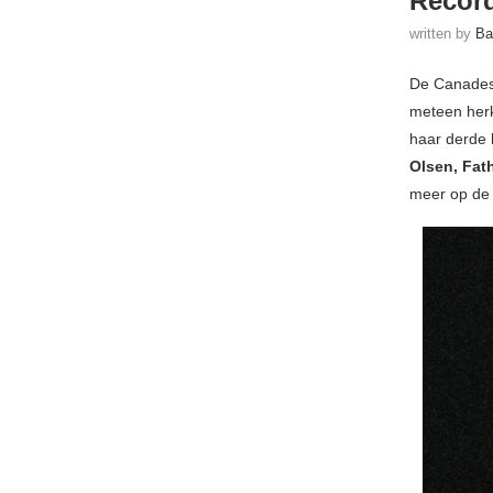
Recor
written by
Ba
De Canades
meteen herk
haar derde 
Olsen, Fat
meer op de 