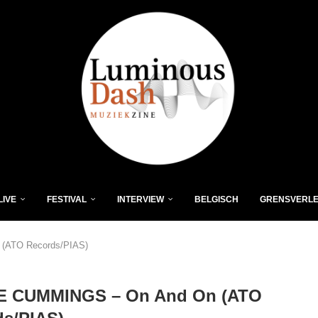
LIVE
FESTIVAL
INTERVIEW
BELGISCH
GRENSVERL
(ATO Records/PIAS)
 CUMMINGS – On And On (ATO