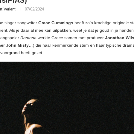
ds/PIAS)
rt Verlent
07/02/2024
e singer songwriter
Grace Cummings
heeft zo’n krachtige originele s
ent. Als je daar al mee kan uitpakken, weet je dat je goud in je handen
langspeler
Ramona
werkte Grace samen met producer
Jonathan Wil
her John Misty
…) die haar kenmerkende stem en haar typische drama
voorgrond heeft gezet.