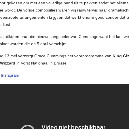
oor gekozen om met een volledige band uit te pakken zodat het allemaa
ker wordt. De vorige composities waren vrij rauw terwijl haar dramatisc
eemzoete arrangementen krijgt en dat werkt enorm goed zonder dat 
rliest.
us uitkijken naar die nieuwe langspeler van Cummings want het kan we
 plaat worden die op 5 april verschijnt.
g 13 mei verzorgt Grace Cummings het voorprogramma van
King Gi
 Wizzard
in Vorst Nationaal in Brussel.
–
Instagram