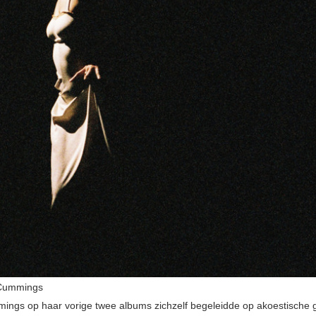
Cummings
mings op haar vorige twee albums zichzelf begeleidde op akoestische gi