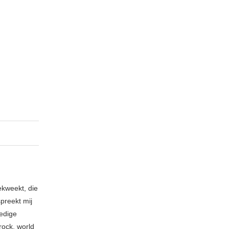
ekweekt, die
spreekt mij
ledige
rock, world