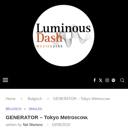
Home
Belgisch
GENERATOR – Tokyo Metroscow.
BELGISCH
SINGLES
GENERATOR – Tokyo Metroscow.
written by
Nel Mertens
10/09/2019