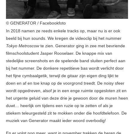
© GENERATOR / Facebookfoto
In 2018 namen ze reeds enkele tracks op, maar nu is er ook
beeld bij hun sounds. We kregen de videoclip bij het nummer
Tokyo Metroscow
te zien. Generator ging in zee met bevriende
filmschoolstudent Jasper Rooselaer. De knappe mix van
stedelijke screenshots en de spelende band sluiten perfect aan
bij het nummer. De donkere repetitieve bas wordt verlicht door
het fijne cymbaalgetik, terwijl de gitaar zijn eigen ding lijkt te
doen en af en toe knap op de voorgrond treedt. De noisy sfeer
wordt opgedreven, alsof je in een enge ruimte opgesloten zit en
het urgente geluid van deze drie je gewoon door de muren heen
duwt… heerlijk om tijdens een ruzie op te zetten of als je
stiekem teleurgesteld zit te mokken onder die hoofdtelefoon. De
muziek van Generator maakt ieder woord overbodig!
En er volgt nog meer, want in november trekken de heren de