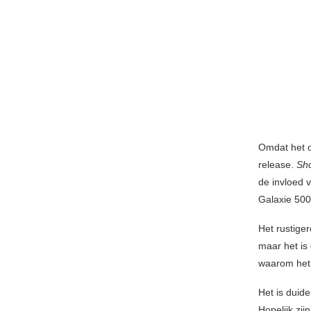
Omdat het o
release.
Sh
de invloed 
Galaxie 500 
Het rustige
maar het is
waarom het 
Het is duide
Hopelijk zi