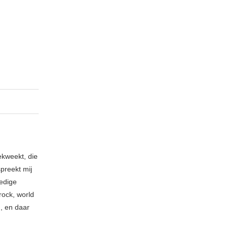
ekweekt, die
spreekt mij
ledige
rock, world
n, en daar