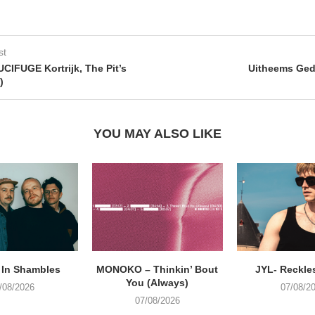
st
CIFUGE Kortrijk, The Pit’s
Uitheems Ged
)
YOU MAY ALSO LIKE
 In Shambles
MONOKO – Thinkin’ Bout
JYL- Reckle
You (Always)
/08/2026
07/08/2
07/08/2026