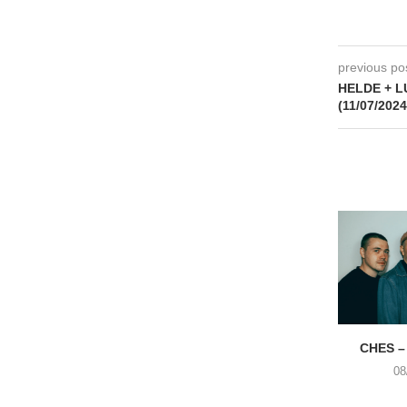
previous po
HELDE + LU
(11/07/2024
CHES –
08