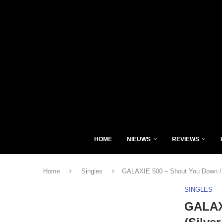
HOME
NIEUWS
REVIEWS
Home
Singles
GALAXIE 500 – Shout You Down / I
SINGLES
GALAXI