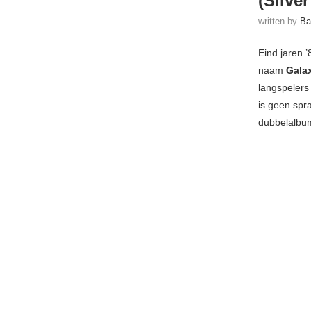
(Silve
written by
Ba
Eind jaren 
naam
Galax
langspelers
is geen spr
dubbelalb