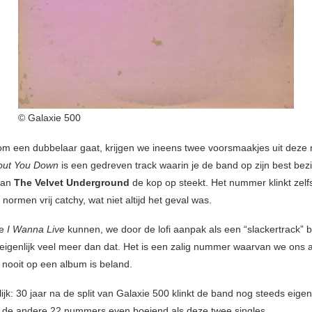
© Galaxie 500
m een dubbelaar gaat, krijgen we ineens twee voorsmaakjes uit deze
out You Down
is een gedreven track waarin je de band op zijn best bez
van
The Velvet Underground
de kop op steekt. Het nummer klinkt zelf
normen vrij catchy, wat niet altijd het geval was.
re
I Wanna Live
kunnen, we door de lofi aanpak als een “slackertrack”
 eigenlijk veel meer dan dat. Het is een zalig nummer waarvan we ons 
nooit op een album is beland.
lijk: 30 jaar na de split van Galaxie 500 klinkt de band nog steeds eigent
jn de andere 22 nummers even boeiend als deze twee singles.