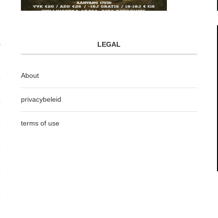
LEGAL
About
privacybeleid
terms of use