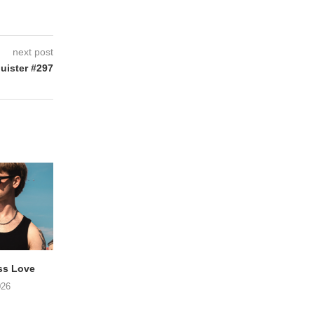
next post
uister #297
ss Love
TROOST – Not All Men
NOAH TATE – Boy
026
06/08/2026
06/08/2026