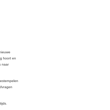
 nieuwe
ig hoort en
s naar
 bestempelen
afvragen
ijds.