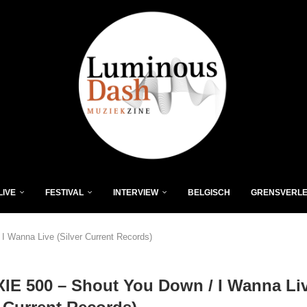
LIVE
FESTIVAL
INTERVIEW
BELGISCH
GRENSVERL
 Wanna Live (Silver Current Records)
E 500 – Shout You Down / I Wanna Li