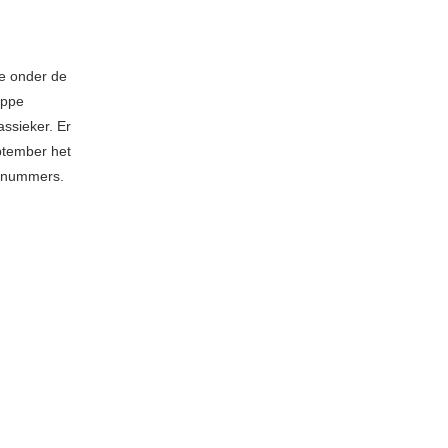
re onder de
appe
assieker. Er
ptember het
n nummers.