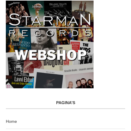
PAGINA’S
Home