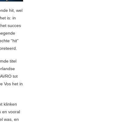
nde hit, wel
t is: in
 het succes
 negende
chte “hit”
preteerd.
mde titel
erlandse
 AVRO tot
e Vos het in
t klinken
s en vooral
el was, en