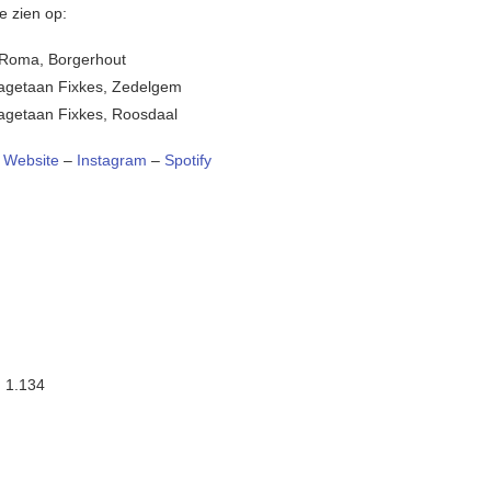
e zien op:
 Roma, Borgerhout
aagetaan Fixkes, Zedelgem
agetaan Fixkes, Roosdaal
–
Website
–
Instagram
–
Spotify
:
1.134