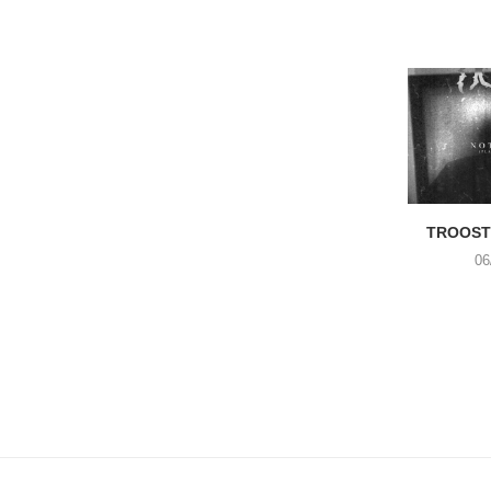
TROOST 
06