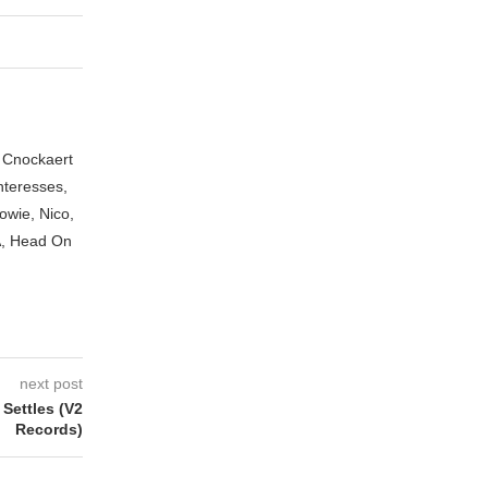
n Cnockaert
nteresses,
owie, Nico,
A, Head On
next post
Settles (V2
Records)