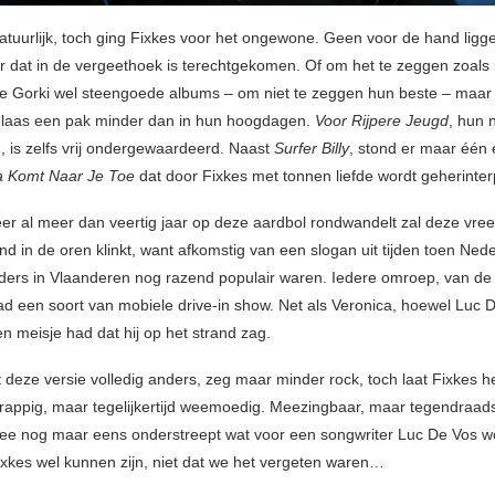
atuurlijk, toch ging Fixkes voor het ongewone. Geen voor de hand ligge
dat in de vergeethoek is terechtgekomen. Of om het te zeggen zoals he
 Gorki wel steengoede albums – om niet te zeggen hun beste – maar
elaas een pak minder dan in hun hoogdagen.
Voor Rijpere Jeugd
, hun
, is zelfs vrij ondergewaardeerd. Naast
Surfer Billy
, stond er maar één e
a Komt Naar Je Toe
dat door Fixkes met tonnen liefde wordt geherinter
er al meer dan veertig jaar op deze aardbol rondwandelt zal deze vree
nd in de oren klinkt, want afkomstig van een slogan uit tijden toen Ned
nders in Vlaanderen nog razend populair waren. Iedere omroep, van de
d een soort van mobiele drive-in show. Net als Veronica, hoewel Luc D
en meisje had dat hij op het strand zag.
t deze versie volledig anders, zeg maar minder rock, toch laat Fixkes he
Grappig, maar tegelijkertijd weemoedig. Meezingbaar, maar tegendraad
ee nog maar eens onderstreept wat voor een songwriter Luc De Vos w
xkes wel kunnen zijn, niet dat we het vergeten waren…