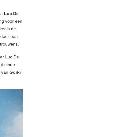
dat
Luc De
ing voor een
dkeels de
 door een
 trouwens.
aar Luc De
gt einde
s van
Gorki