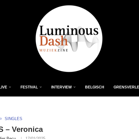
LIVE
FESTIVAL
INTERVIEW
BELGISCH
GRENSVERL
SINGLES
 – Veronica
dier Becu
17/01/2025