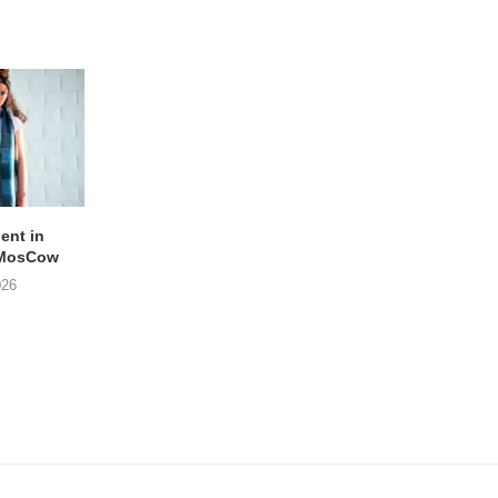
lent in
APOTH – Nelson
LIGHTSPEED speelt
 MosCow
THE SHEILA DIVINE in
05/08/2026
026
04/08/2026