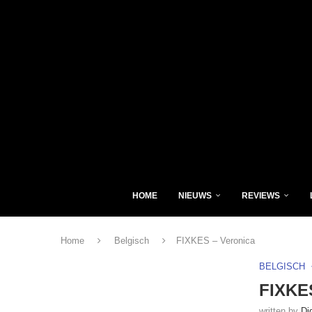
HOME
NIEUWS
REVIEWS
Home
Belgisch
FIXKES – Veronica
BELGISCH
FIXKES
written by
Di