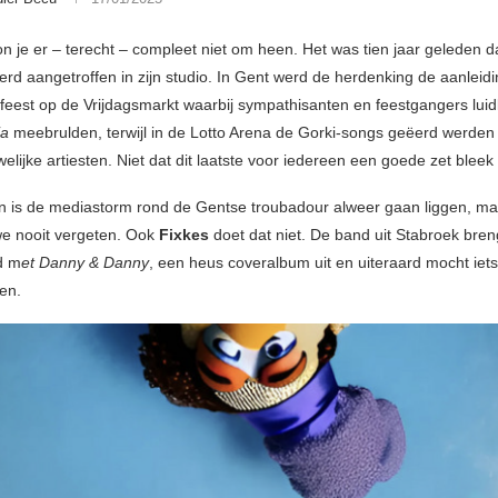
on je er – terecht – compleet niet om heen. Het was tien jaar geleden 
rd aangetroffen in zijn studio. In Gent werd de herdenking de aanleid
sfeest op de Vrijdagsmarkt waarbij sympathisanten en feestgangers lui
ia
meebrulden, terwijl in de Lotto Arena de Gorki-songs geëerd werden
lijke artiesten. Niet dat dit laatste voor iedereen een goede zet bleek
 is de mediastorm rond de Gentse troubadour alweer gaan liggen, m
we nooit vergeten. Ook
Fixkes
doet dat niet. De band uit Stabroek bren
d m
et Danny & Danny
, een heus coveralbum uit en uiteraard mocht iet
en.