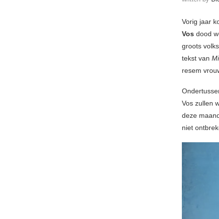
Vorig jaar k
Vos
dood we
groots volk
tekst van
M
resem vrouwe
Ondertussen
Vos zullen 
deze maan
niet ontbrek