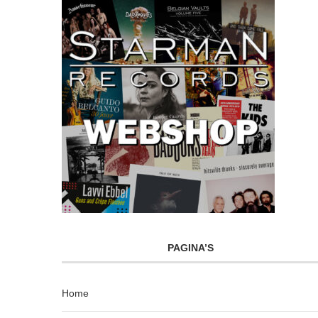
PAGINA’S
Home