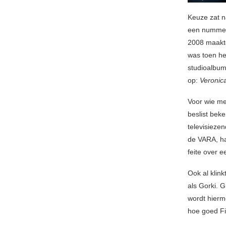
Keuze zat n
een nummer 
2008 maakte
was toen h
studioalbum
op:
Veronic
Voor wie me
beslist beke
televisieze
de VARA, ha
feite over e
Ook al klink
als Gorki. 
wordt hierm
hoe goed Fi