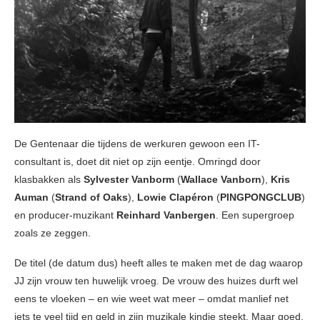
De Gentenaar die tijdens de werkuren gewoon een IT-
consultant is, doet dit niet op zijn eentje. Omringd door
klasbakken als
Sylvester Vanborm
(
Wallace Vanborn
),
Kris
Auman
(
Strand of Oaks
),
Lowie Clapéron
(
PINGPONGCLUB
)
en producer-muzikant
Reinhard Vanbergen
. Een supergroep
zoals ze zeggen.
De titel (de datum dus) heeft alles te maken met de dag waarop
JJ zijn vrouw ten huwelijk vroeg. De vrouw des huizes durft wel
eens te vloeken – en wie weet wat meer – omdat manlief net
iets te veel tijd en geld in zijn muzikale kindje steekt. Maar goed,