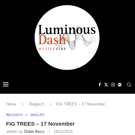
Home
Belgisch
FIG TREES – 17 November
BELGISCH
SINGLES
FIG TREES – 17 November
written by
Didier Becu
19/11/2024