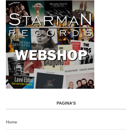
PAGINA’S
Home