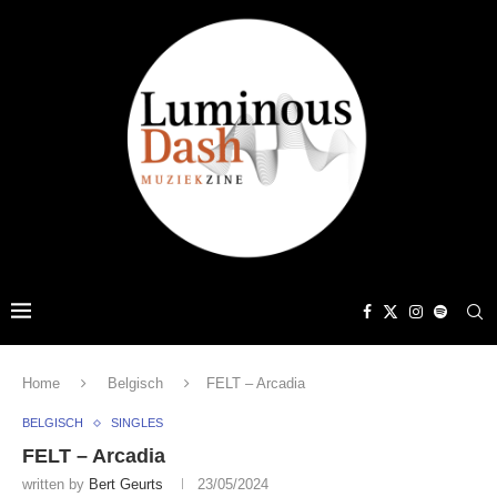
Home
Belgisch
FELT – Arcadia
BELGISCH
SINGLES
FELT – Arcadia
written by
Bert Geurts
23/05/2024