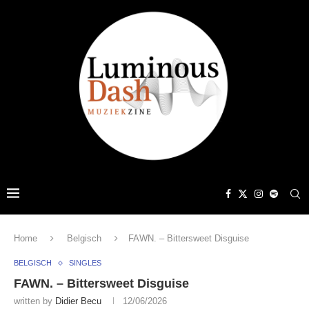
Home
Belgisch
FAWN. – Bittersweet Disguise
BELGISCH
SINGLES
FAWN. – Bittersweet Disguise
written by
Didier Becu
12/06/2026