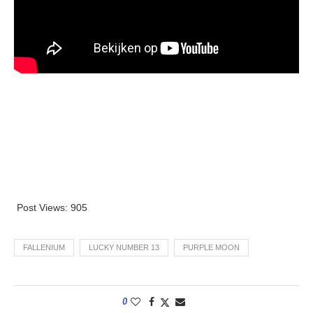
Post Views:
905
FALLENIUM
LUCKY NUMBER 13
PURPLE MOON
0