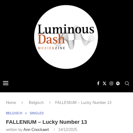
Home
Belgisch
FALLENIUM – Lucky Number 13
BELGISCH
SINGLES
FALLENIUM – Lucky Number 13
written by
Ann Cnockaert
14/12/2025